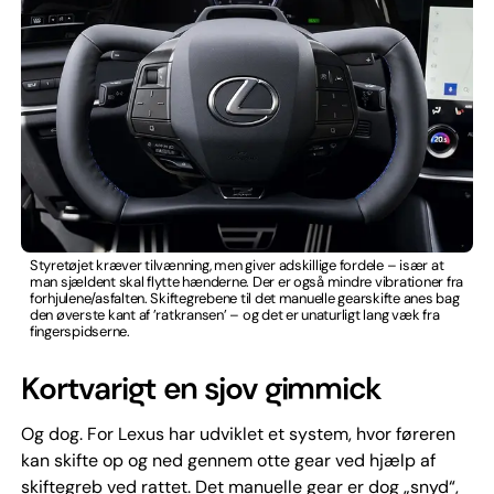
Styretøjet kræver tilvænning, men giver adskillige fordele – især at
man sjældent skal flytte hænderne. Der er også mindre vibrationer fra
forhjulene/asfalten. Skiftegrebene til det manuelle gearskifte anes bag
den øverste kant af ’ratkransen’ – og det er unaturligt lang væk fra
fingerspidserne.
Kortvarigt en sjov gimmick
Og dog. For Lexus har udviklet et system, hvor føreren
kan skifte op og ned gennem otte gear ved hjælp af
skiftegreb ved rattet. Det manuelle gear er dog „snyd“,