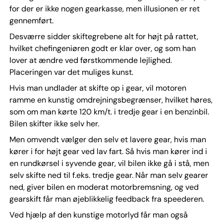
for der er ikke nogen gearkasse, men illusionen er ret
gennemført.
Desværre sidder skiftegrebene alt for højt på rattet,
hvilket chefingeniøren godt er klar over, og som han
lover at ændre ved førstkommende lejlighed.
Placeringen var det muliges kunst.
Hvis man undlader at skifte op i gear, vil motoren
ramme en kunstig omdrejningsbegrænser, hvilket høres,
som om man kørte 120 km/t. i tredje gear i en benzinbil.
Bilen skifter ikke selv her.
Men omvendt vælger den selv et lavere gear, hvis man
kører i for højt gear ved lav fart. Så hvis man kører ind i
en rundkørsel i syvende gear, vil bilen ikke gå i stå, men
selv skifte ned til f.eks. tredje gear. Når man selv gearer
ned, giver bilen en moderat motorbremsning, og ved
gearskift får man øjeblikkelig feedback fra speederen.
Ved hjælp af den kunstige motorlyd får man også