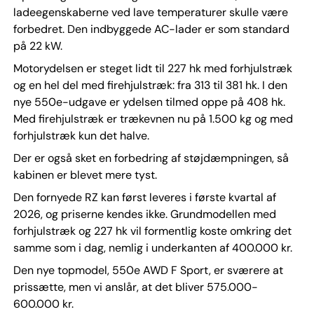
ladeegenskaberne ved lave temperaturer skulle være
forbedret. Den indbyggede AC-lader er som standard
på 22 kW.
Motorydelsen er steget lidt til 227 hk med forhjulstræk
og en hel del med firehjulstræk: fra 313 til 381 hk. I den
nye 550e-udgave er ydelsen tilmed oppe på 408 hk.
Med firehjulstræk er trækevnen nu på 1.500 kg og med
forhjulstræk kun det halve.
Der er også sket en forbedring af støjdæmpningen, så
kabinen er blevet mere tyst.
Den fornyede RZ kan først leveres i første kvartal af
2026, og priserne kendes ikke. Grundmodellen med
forhjulstræk og 227 hk vil formentlig koste omkring det
samme som i dag, nemlig i underkanten af 400.000 kr.
Den nye topmodel, 550e AWD F Sport, er sværere at
prissætte, men vi anslår, at det bliver 575.000-
600.000 kr.