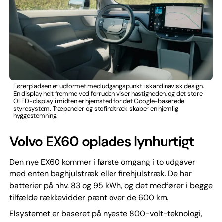
Førerpladsen er udformet med udgangspunkt i skandinavisk design.
En display helt fremme ved forruden viser hastigheden, og det store
OLED-display i midten er hjemsted for det Google-baserede
styresystem. Træpaneler og stofindtræk skaber en hjemlig
hyggestemning.
Volvo EX60 oplades lynhurtigt
Den nye EX60 kommer i første omgang i to udgaver
med enten baghjulstræk eller firehjulstræk. De har
batterier på hhv. 83 og 95 kWh, og det medfører i begge
tilfælde rækkevidder pænt over de 600 km.
Elsystemet er baseret på nyeste 800-volt-teknologi,