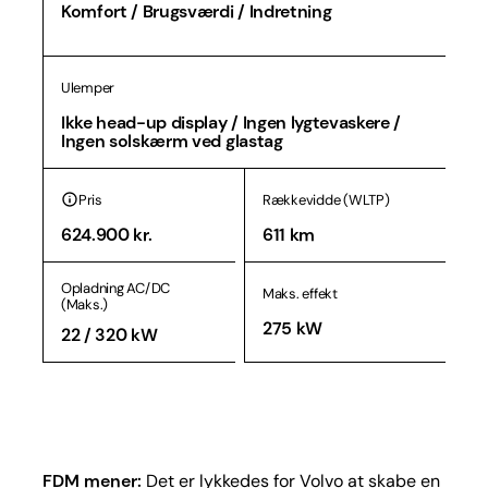
Komfort / Brugsværdi / Indretning
Ulemper
Ikke head-up display / Ingen lygtevaskere /
Ingen solskærm ved glastag
Pris
Rækkevidde (WLTP)
624.900 kr.
611 km
Opladning AC/DC
Maks. effekt
(Maks.)
275 kW
22 / 320 kW
FDM mener:
Det er lykkedes for Volvo at skabe en