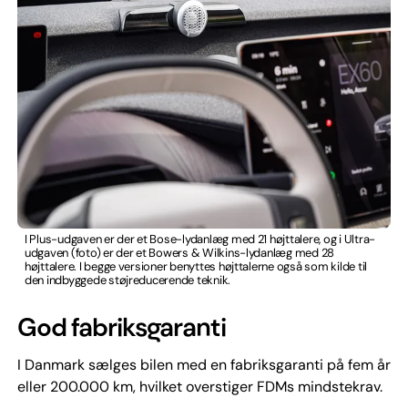
I Plus-udgaven er der et Bose-lydanlæg med 21 højttalere, og i Ultra-
udgaven (foto) er der et Bowers & Wilkins-lydanlæg med 28
højttalere. I begge versioner benyttes højttalerne også som kilde til
den indbyggede støjreducerende teknik.
God fabriksgaranti
I Danmark sælges bilen med en fabriksgaranti på fem år
eller 200.000 km, hvilket overstiger FDMs mindstekrav.