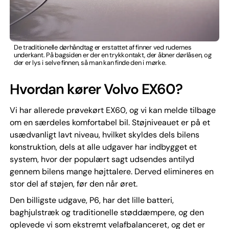
De traditionelle dørhåndtag er erstattet af finner ved rudernes
underkant. På bagsiden er der en trykkontakt, der åbner dørlåsen, og
der er lys i selve finnen, så man kan finde den i mørke.
Hvordan kører Volvo EX60?
Vi har allerede prøvekørt EX60, og vi kan melde tilbage
om en særdeles komfortabel bil. Støjniveauet er på et
usædvanligt lavt niveau, hvilket skyldes dels bilens
konstruktion, dels at alle udgaver har indbygget et
system, hvor der populært sagt udsendes antilyd
gennem bilens mange højttalere. Derved elimineres en
stor del af støjen, før den når øret.
Den billigste udgave, P6, har det lille batteri,
baghjulstræk og traditionelle støddæmpere, og den
oplevede vi som ekstremt velafbalanceret, og det er