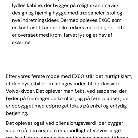
lydløs kabine, der bygger på roligt skandinavisk
design og hjemlig hygge med træpaneler, stof og
nye indretningsideer. Dermed opleves EX60 som
en kontrast til andre bilmærkers modeller, der ofte
er oversået med krom, farvet lys og et hav af
skærme.
Efter vores første møde med EX60 står det hurtigt klart,
at den nye elbil er en tilbagevenden til de klassiske
Volvo-dyder. Det oplever man f.eks. ved sæderne, der
byder på fremragende komfort, og på førerpladsen, der
er opbygget med udpræget fokus på enkel og entydig
betjening.
Det opleves også ved bilens brugsværdi, der bygger
videre på den arv, som er grundlagt af Volvos lange
række af store, rummelige stationcars gennem tiderne.