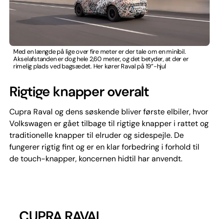
Med en længde på lige over fire meter er der tale om en minibil.
Akselafstanden er dog hele 2,60 meter, og det betyder, at der er
rimelig plads ved bagsædet. Her kører Raval på 19”-hjul
Rigtige knapper overalt
Cupra Raval og dens søskende bliver første elbiler, hvor
Volkswagen er gået tilbage til rigtige knapper i rattet og
traditionelle knapper til elruder og sidespejle. De
fungerer rigtig fint og er en klar forbedring i forhold til
de touch-knapper, koncernen hidtil har anvendt.
CUPRA RAVAL