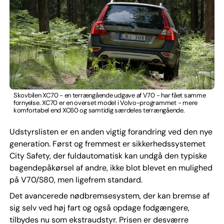
Skovbilen XC70 - en terrængående udgave af V70 - har fået samme
fornyelse. XC70 er en overset model i Volvo-programmet - mere
komfortabel end XC60 og samtidig særdeles terrængående.
Udstyrslisten er en anden vigtig forandring ved den nye
generation. Først og fremmest er sikkerhedssystemet
City Safety, der fuldautomatisk kan undgå den typiske
bagendepåkørsel af andre, ikke blot blevet en mulighed
på V70/S80, men ligefrem standard.
Det avancerede nødbremsesystem, der kan bremse af
sig selv ved høj fart og også opdage fodgængere,
tilbydes nu som ekstraudstyr. Prisen er desværre