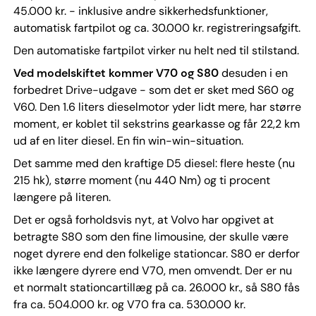
45.000 kr. - inklusive andre sikkerhedsfunktioner,
automatisk fartpilot og ca. 30.000 kr. registreringsafgift.
Den automatiske fartpilot virker nu helt ned til stilstand.
Ved modelskiftet kommer V70 og S80
desuden i en
forbedret Drive-udgave - som det er sket med S60 og
V60. Den 1.6 liters dieselmotor yder lidt mere, har større
moment, er koblet til sekstrins gearkasse og får 22,2 km
ud af en liter diesel. En fin win-win-situation.
Det samme med den kraftige D5 diesel: flere heste (nu
215 hk), større moment (nu 440 Nm) og ti procent
længere på literen.
Det er også forholdsvis nyt, at Volvo har opgivet at
betragte S80 som den fine limousine, der skulle være
noget dyrere end den folkelige stationcar. S80 er derfor
ikke længere dyrere end V70, men omvendt. Der er nu
et normalt stationcartillæg på ca. 26.000 kr., så S80 fås
fra ca. 504.000 kr. og V70 fra ca. 530.000 kr.