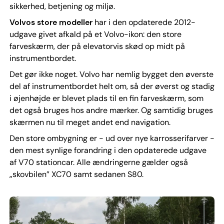
sikkerhed, betjening og miljø.
Volvos store modeller
har i den opdaterede 2012-
udgave givet afkald på et Volvo-ikon: den store
farveskærm, der på elevatorvis skød op midt på
instrumentbordet.
Det gør ikke noget. Volvo har nemlig bygget den øverste
del af instrumentbordet helt om, så der øverst og stadig
i øjenhøjde er blevet plads til en fin farveskærm, som
det også bruges hos andre mærker. Og samtidig bruges
skærmen nu til meget andet end navigation.
Den store ombygning er - ud over nye karrosserifarver -
den mest synlige forandring i den opdaterede udgave
af V70 stationcar. Alle ændringerne gælder også
„skovbilen” XC70 samt sedanen S80.