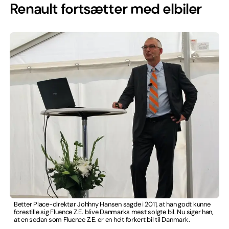
Renault fortsætter med elbiler
Better Place-direktør Johhny Hansen sagde i 2011, at han godt kunne
forestille sig Fluence Z.E. blive Danmarks mest solgte bil. Nu siger han,
at en sedan som Fluence Z.E. er en helt forkert bil til Danmark.