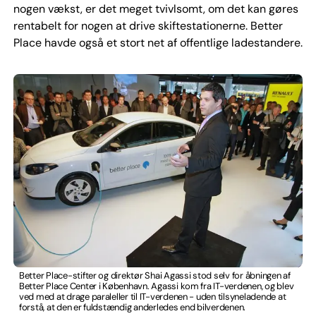
nogen vækst, er det meget tvivlsomt, om det kan gøres
rentabelt for nogen at drive skiftestationerne. Better
Place havde også et stort net af offentlige ladestandere.
Better Place-stifter og direktør Shai Agassi stod selv for åbningen af
Better Place Center i København. Agassi kom fra IT-verdenen, og blev
ved med at drage paraleller til IT-verdenen - uden tilsyneladende at
forstå, at den er fuldstændig anderledes end bilverdenen.