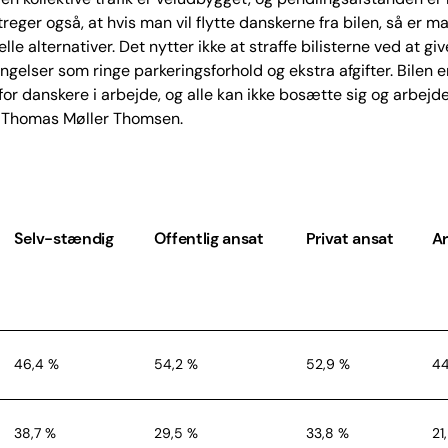
reger også, at hvis man vil flytte danskerne fra bilen, så er ma
lle alternativer. Det nytter ikke at straffe bilisterne ved at g
ingelser som ringe parkeringsforhold og ekstra afgifter. Bilen e
or danskere i arbejde, og alle kan ikke bosætte sig og arbejde
r Thomas Møller Thomsen.
Selv-stændig
Offentlig ansat
Privat ansat
Ar
46,4 %
54,2 %
52,9 %
44
38,7 %
29,5 %
33,8 %
21