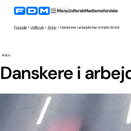
Menu
Udforsk
Medlemsfordele
Forside
Udforsk
Arkiv
Danskere i arbejde har mindst én bil
Arkiv
Danskere i arbej