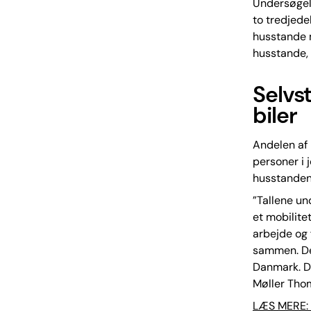
Undersøgels
to tredjede
husstande m
husstande, h
Selvs
biler
Andelen af 
personer i 
husstandene 
”Tallene un
et mobilite
arbejde og 
sammen. Der
Danmark. De
Møller Tho
LÆS MERE: 