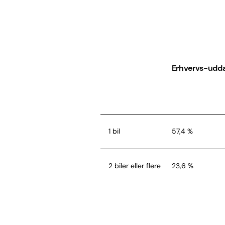
Ingen biler
Erhvervs-udd
1 bil
57,4 %
2 biler eller flere
23,6 %
Ingen biler
19,0 %