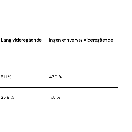
,7 %
52,8 %
29,9 %
Lang videregående
Ingen erhvervs/ videregående
51,1 %
47,0 %
25,8 %
17,5 %
23,1 %
35,4 %