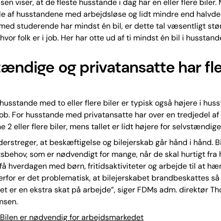
en viser, at de fleste husstande i dag har en eller flere biler
le af husstandene med arbejdsløse og lidt mindre end halvde
ed studerende har mindst én bil, er dette tal væsentligt stør
vor folk er i job. Her har otte ud af ti mindst én bil i husstand
tændige og privatansatte har fl
husstande med to eller flere biler er typisk også højere i hu
job. For husstande med privatansatte har over en tredjedel af
2 eller flere biler, mens tallet er lidt højere for selvstændige
derstreger, at beskæftigelse og bilejerskab går hånd i hånd. 
tsbehov, som er nødvendigt for mange, når de skal hurtigt fra 
få hverdagen med børn, fritidsaktiviteter og arbejde til at h
for er det problematisk, at bilejerskabet brandbeskattes så
t er en ekstra skat på arbejde”, siger FDMs adm. direktør T
msen.
Bilen er nødvendig for arbejdsmarkedet