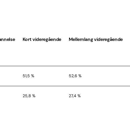
14,9 %
16,3 %
13,2 %
33
annelse
Kort videregående
Mellemlang videregående
51,5 %
52,6 %
25,8 %
27,4 %
22,7 %
20,1 %