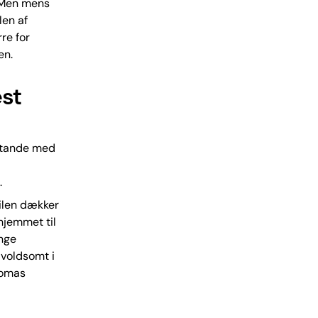
. Men mens
len af
re for
en.
est
sstande med
.
Bilen dækker
hjemmet til
ænge
 voldsomt i
homas