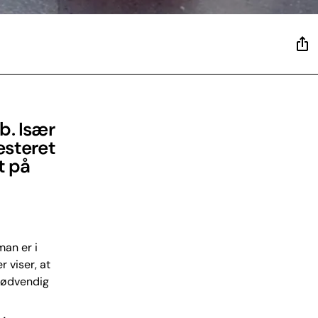
b. Især
esteret
t på
man er i
 viser, at
 nødvendig