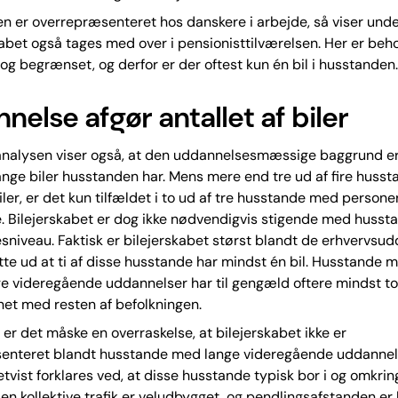
en er overrepræsenteret hos danskere i arbejde, så viser und
kabet også tages med over i pensionisttilværelsen. Her er beho
 dog begrænset, og derfor er der oftest kun én bil i husstanden.
nelse afgør antallet af biler
analysen viser også, at den uddannelsesmæssige baggrund e
ange biler husstanden har. Mens mere end tre ud af fire husst
 biler, er det kun tilfældet i to ud af tre husstande med person
. Bilejerskabet er dog ikke nødvendigvis stigende med husst
niveau. Faktisk er bilejerskabet størst blandt de erhvervsu
te ud at ti af disse husstande har mindst én bil. Husstande 
 videregående uddannelser har til gengæld oftere mindst to 
et med resten af befolkningen.
er det måske en overraskelse, at bilejerskabet ikke er
enteret blandt husstande med lange videregående uddannel
etvist forklares ved, at disse husstande typisk bor i og omkrin
den kollektive trafik er veludbygget, og pendlingsafstanden e