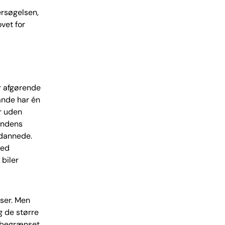
ersøgelsen,
vet for
r afgørende
ande har én
er uden
andens
ddannede.
med
biler
ser. Men
g de større
r begrænset.