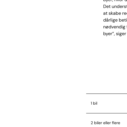
Det underst
at skabe ree
dårlige bet
nødvendig f
byer”, sige
1 bil
2 biler eller flere