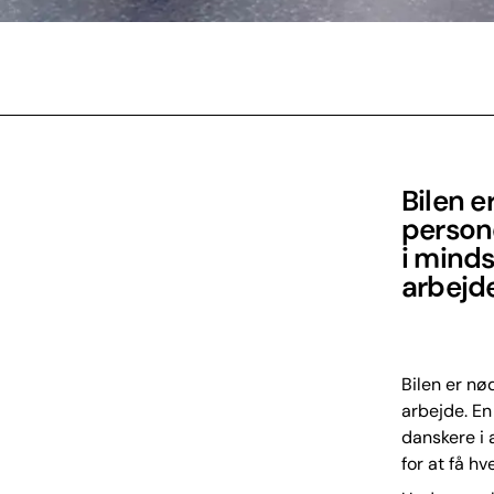
Bilen e
person
i minds
arbejd
Bilen er nø
arbejde. En
danskere i 
for at få 