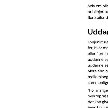
Selv om bil
at bilejers
flere biler
Uddan
Konjunktur
for, hvor m
eller flere
uddannelse
uddannelses
Mere end ot
mellemlange
sammenlign
”For mange 
overrepræs
det kan giv
byer, hvor 