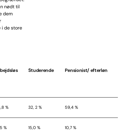
n nødt til
ive dem
r
 i de store
bejdsløs
Studerende
Pensionist/ efterløn
,8 %
32, 2 %
59,4 %
,5 %
15,0 %
10,7 %