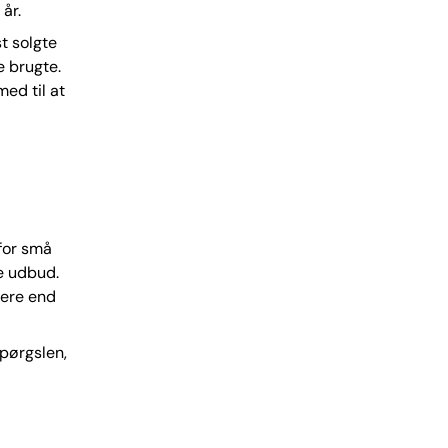
 år.
st solgte
e brugte.
ed til at
for små
e udbud.
gere end
spørgslen,