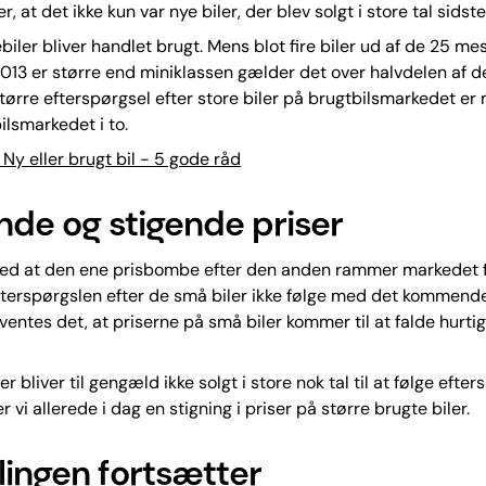
, at det ikke kun var nye biler, der blev solgt i store tal sidste
ebiler bliver handlet brugt. Mens blot fire biler ud af de 25 me
 2013 er større end miniklassen gælder det over halvdelen af d
ørre efterspørgsel efter store biler på brugtbilsmarkedet er m
ilsmarkedet i to.
y eller brugt bil - 5 gode råd
nde og stigende priser
ed at den ene prisbombe efter den anden rammer markedet 
efterspørgslen efter de små biler ikke følge med det kommend
entes det, at priserne på små biler kommer til at falde hurti
er bliver til gengæld ikke solgt i store nok tal til at følge efter
r vi allerede i dag en stigning i priser på større brugte biler.
lingen fortsætter