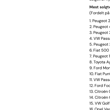
Mest solgte
(Fordelt p
1. Peugeot
2. Peugeot
3. Peugeot
4. VW Pass
5. Peugeot
6. Fiat 500
7. Peugeot
8. Toyota 
9. Ford M
10. Fiat Pu
11. VW Pas
12. Ford F
13. Citroë
14. Citroë
15. VW Gol
16. Opel V