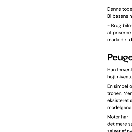
Denne todel
Bilbasens m
- Brugtbilm
at priserne 
markedet d
Peuge
Han forvent
højt niveau.
En simpel o
tronen. Men
eksisteret 
modelgener
Motor har i
det mere sa
salget af n