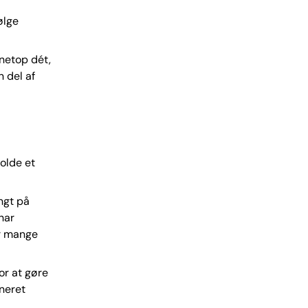
ølge
 netop dét,
n del af
holde et
ngt på
har
er mange
or at gøre
ineret