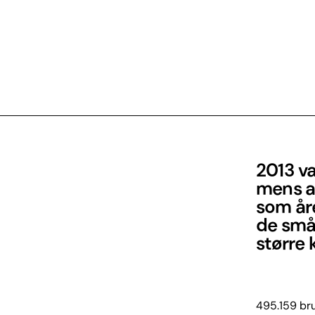
2013 va
mens a
som åre
de små
større 
495.159 brug