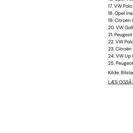
17. VW Pol
18. Opel In
19. Citroën
20. VW Gol
21. Peugeo
22. VW Pol
23. Citroën
24. VW Up 
25. Peugeo
Kilde: Bilst
LÆS OGSÅ: 