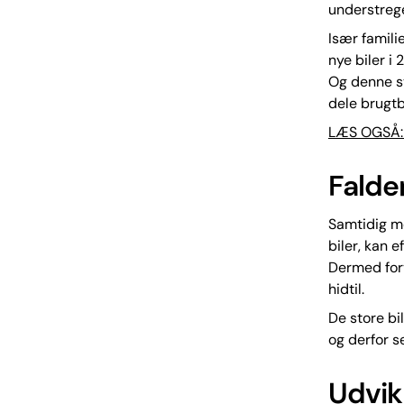
understreger
Især famili
nye biler i
Og denne st
dele brugtb
LÆS OGSÅ: N
Falde
Samtidig m
biler, kan 
Dermed forv
hidtil.
De store bil
og derfor se
Udvik