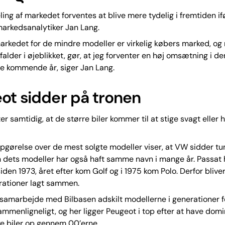
ing af markedet forventes at blive mere tydelig i fremtiden if
arkedsanalytiker Jan Lang.
arkedet for de mindre modeller er virkelig købers marked, og
falder i øjeblikket, gør, at jeg forventer en høj omsætning i de
e kommende år, siger Jan Lang.
ot sidder på tronen
er samtidig, at de større biler kommer til at stige svagt eller 
pgørelse over de mest solgte modeller viser, at VW sidder tu
 dets modeller har også haft samme navn i mange år. Passat 
siden 1973, året efter kom Golf og i 1975 kom Polo. Derfor bliv
ationer lagt sammen.
 samarbejde med Bilbasen adskilt modellerne i generationer f
mmenligneligt, og her ligger Peugeot i top efter at have dom
ye biler op gennem 00’erne.