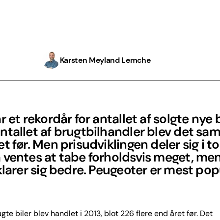
Karsten Meyland Lemche
r et rekordår for antallet af solgte nye b
ntallet af brugtbilhandler blev det s
t før. Men prisudviklingen deler sig i to 
 ventes at tabe forholdsvis meget, me
klarer sig bedre. Peugeoter er mest po
te biler blev handlet i 2013, blot 226 flere end året før. Det