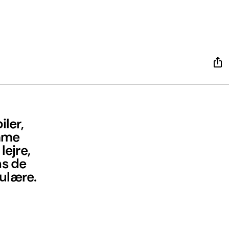
iler,
amme
lejre,
ns de
pulære.