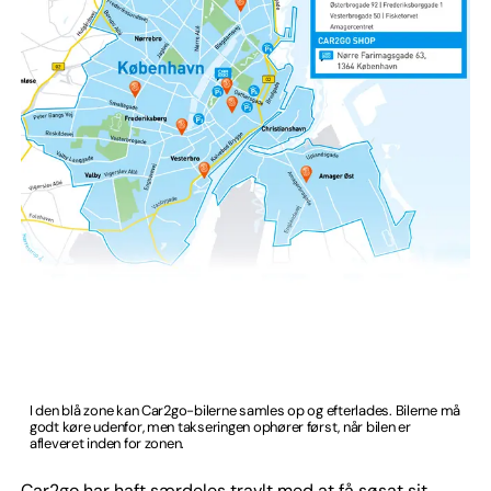
I den blå zone kan Car2go-bilerne samles op og efterlades. Bilerne må
godt køre udenfor, men takseringen ophører først, når bilen er
afleveret inden for zonen.
Car2go har haft særdeles travlt med at få søsat sit