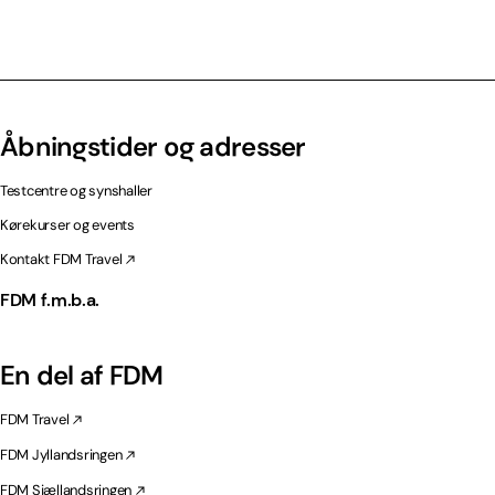
Åbningstider og adresser
Testcentre og synshaller
Kørekurser og events
Kontakt FDM Travel
FDM f.m.b.a.
En del af FDM
FDM Travel
FDM Jyllandsringen
FDM Sjællandsringen