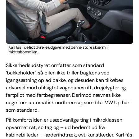
Karl fås i de lidt dyrere udgave med denne store skærm i
midterkonsollen.
Sikkerhedsudstyret omfatter som standard
’bakkeholder’, så bilen ikke triller baglæns ved
igangsætning op ad bakke, og desuden kan tilkøbes
advarsel mod utilsigtet vognbaneskift, drejelygter og
fartpilot med fartbegrænser. Derimod nævnes ikke
noget om automatisk nødbremse, som bl.a. VW Up har
som standard.
På komfortsiden er usædvanlige ting i mikroklassen
opvarmet rat, soltag og – ud bedømt ud fra
kabinebilleder – læderindtræk, evt. kunstlæder. Karl fås