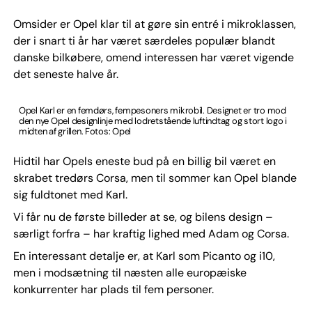
Omsider er Opel klar til at gøre sin entré i mikroklassen,
der i snart ti år har været særdeles populær blandt
danske bilkøbere, omend interessen har været vigende
det seneste halve år.
Opel Karl er en femdørs, fempesoners mikrobil. Designet er tro mod
den nye Opel designlinje med lodretstående luftindtag og stort logo i
midten af grillen. Fotos: Opel
Hidtil har Opels eneste bud på en billig bil været en
skrabet tredørs Corsa, men til sommer kan Opel blande
sig fuldtonet med Karl.
Vi får nu de første billeder at se, og bilens design –
særligt forfra – har kraftig lighed med Adam og Corsa.
En interessant detalje er, at Karl som Picanto og i10,
men i modsætning til næsten alle europæiske
konkurrenter har plads til fem personer.