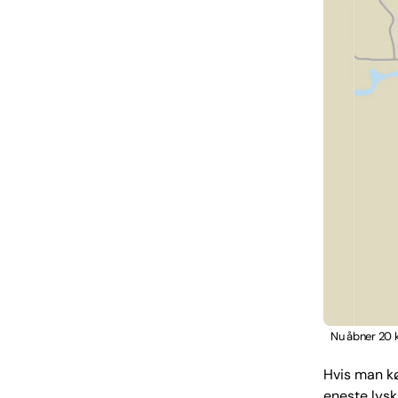
Nu åbner 20 
Hvis man kø
eneste lysk