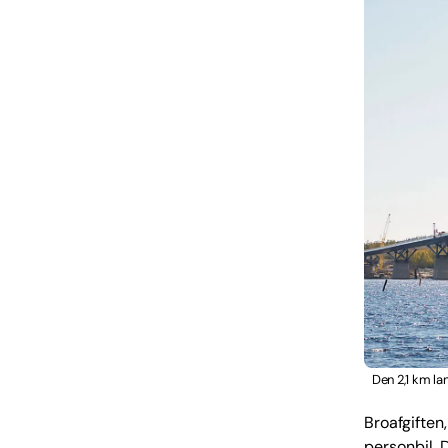
Den 2,1 km la
Broafgiften,
personbil. 