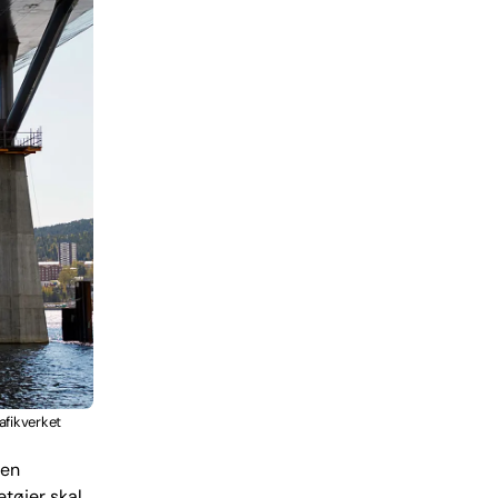
afikverket
 en
etøjer skal