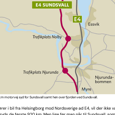
km motorvej syd for Sundsvall samt hen over fjorden ved Sundsvall.
rer i bil fra Helsingborg mod Nordsverige ad E4, vil der ikke 
ryds de første 920 km. Men lige før man når til Sundsvall, som