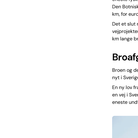
Den Botnisk
km, for eu
Det et slut
vejprojekte
km lange br
Broafg
Broen og de
nyt i Sveri
En ny lov f
en vej i Sv
eneste und