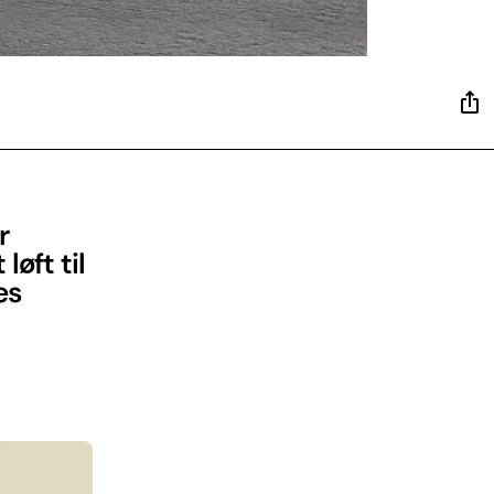
r
øft til
es