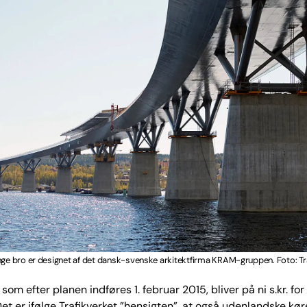
nge bro er designet af det dansk-svenske arkitektfirma KRAM-gruppen. Foto: Tr
 som efter planen indføres 1. februar 2015, bliver på ni s.kr. for
Det er ifølge Trafikverket ”hensigten”, at også udenlandske kør