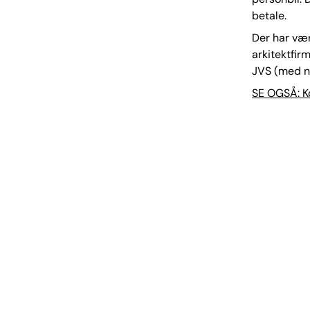
betale.
Der har væ
arkitektfi
JVS (med nu
SE OGSÅ: Ko