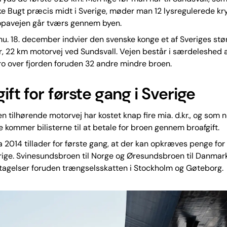
e Bugt præcis midt i Sverige, møder man 12 lysregulerede kr
ropavejen går tværs gennem byen.
 nu. 18. december indvier den svenske konge et af Sveriges stø
r, 22 km motorvej ved Sundsvall. Vejen består i særdeleshed a
o over fjorden foruden 32 andre mindre broen.
ift for første gang i Sverige
n tilhørende motorvej har kostet knap fire mia. d.kr., og som n
ge kommer bilisterne til at betale for broen gennem broafgift.
ra 2014 tillader for første gang, at der kan opkræves penge for
erige. Svinesundsbroen til Norge og Øresundsbroen til Danmar
tagelser foruden trængselsskatten i Stockholm og Gøteborg.