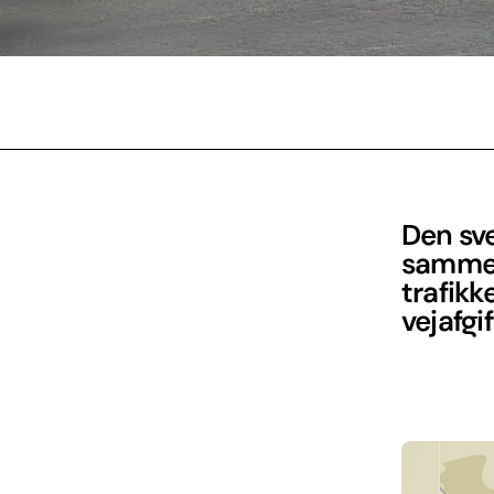
Den sve
sammen 
trafikk
vejafgif