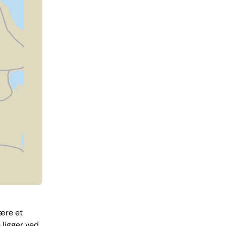
være et
 ligger ved