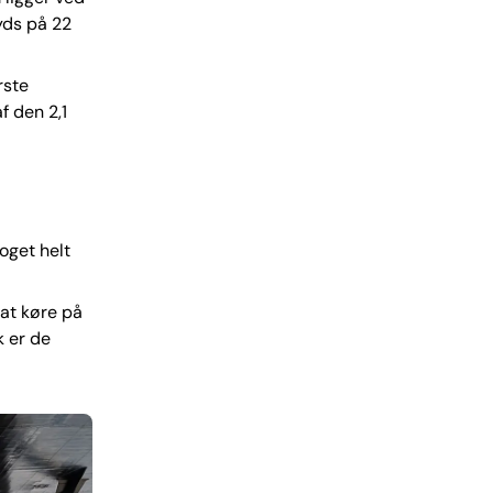
yds på 22
rste
f den 2,1
oget helt
 at køre på
k er de