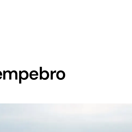
kæmpebro