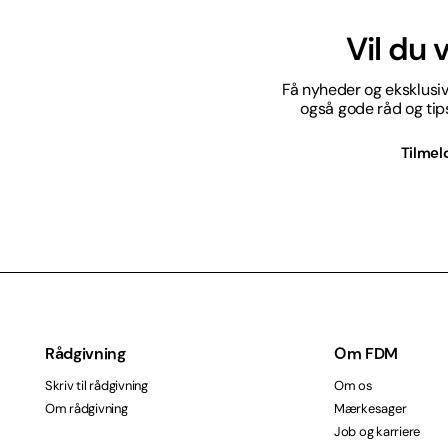
Vil du
Få nyheder og eksklusive
også gode råd og tips 
Tilmel
Rådgivning
Om FDM
Skriv til rådgivning
Om os
Om rådgivning
Mærkesager
Job og karriere