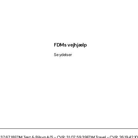
FDMs vejhjælp
Se ydelser
37 67 18
FDM Test & Bilsyn A/S - CVR: 31 07 59 39
FDM Travel - CVR: 26 19 42 10