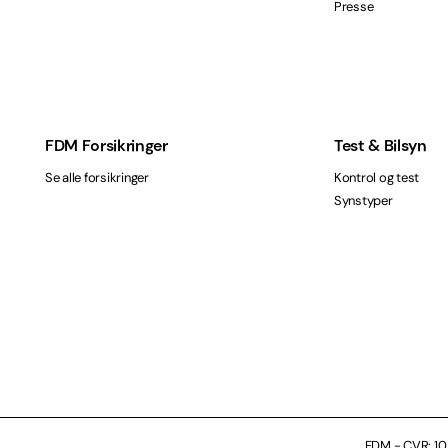
Presse
FDM Forsikringer
Test & Bilsyn
Se alle forsikringer
Kontrol og test
Synstyper
FDM - CVR: 10 