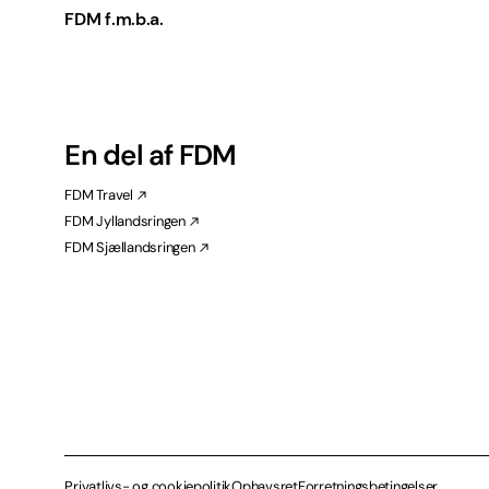
FDM f.m.b.a.
En del af FDM
FDM Travel
FDM Jyllandsringen
FDM Sjællandsringen
Privatlivs- og cookiepolitik
Ophavsret
Forretningsbetingelser