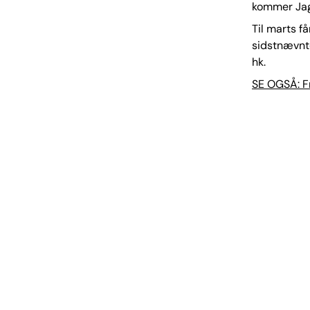
kommer Jag
Til marts f
sidstnævnt
hk.
SE OGSÅ: Fr