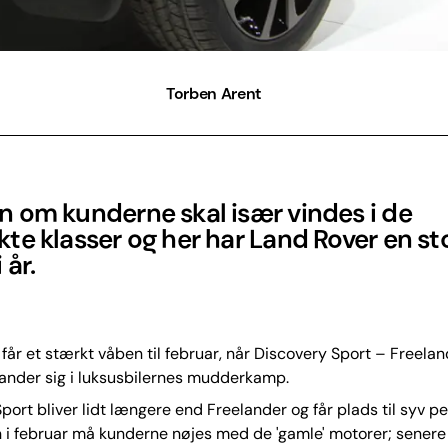
Torben Arent
 om kunderne skal især vindes i de
e klasser og her har Land Rover en st
 år.
får et stærkt våben til februar, når Discovery Sport – Freela
lander sig i luksusbilernes mudderkamp.
port bliver lidt længere end Freelander og får plads til syv p
 i februar må kunderne nøjes med de 'gamle' motorer; senere