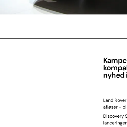
Kampen
kompakt
nyhed i
Land Rover 
afløser - b
Discovery S
lanceringen