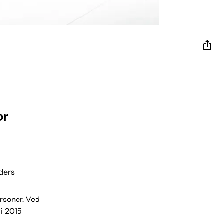
or
nders
ersoner. Ved
 i 2015