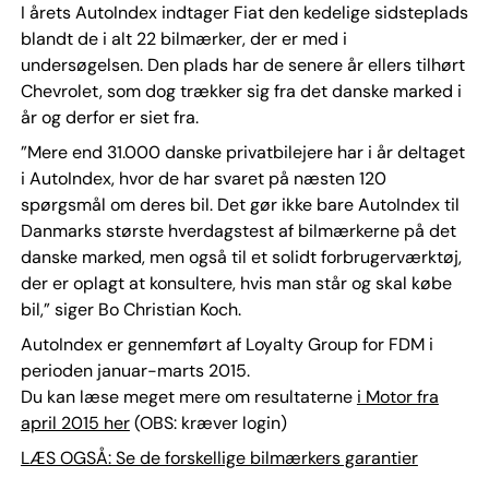
I årets AutoIndex indtager Fiat den kedelige sidsteplads
blandt de i alt 22 bilmærker, der er med i
undersøgelsen. Den plads har de senere år ellers tilhørt
Chevrolet, som dog trækker sig fra det danske marked i
år og derfor er siet fra.
”Mere end 31.000 danske privatbilejere har i år deltaget
i AutoIndex, hvor de har svaret på næsten 120
spørgsmål om deres bil. Det gør ikke bare AutoIndex til
Danmarks største hverdagstest af bilmærkerne på det
danske marked, men også til et solidt forbrugerværktøj,
der er oplagt at konsultere, hvis man står og skal købe
bil,” siger Bo Christian Koch.
AutoIndex er gennemført af Loyalty Group for FDM i
perioden januar-marts 2015.
Du kan læse meget mere om resultaterne
i Motor fra
april 2015 her
(OBS: kræver login)
LÆS OGSÅ: Se de forskellige bilmærkers garantier