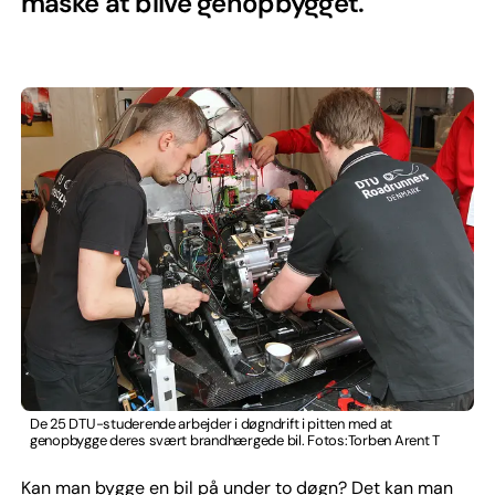
måske at blive genopbygget.
De 25 DTU-studerende arbejder i døgndrift i pitten med at
genopbygge deres svært brandhærgede bil. Fotos:Torben Arent T
Kan man bygge en bil på under to døgn? Det kan man