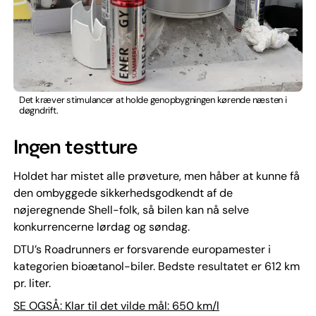
Det kræver stimulancer at holde genopbygningen kørende næsten i
døgndrift.
Ingen testture
Holdet har mistet alle prøveture, men håber at kunne få
den ombyggede sikkerhedsgodkendt af de
nøjeregnende Shell-folk, så bilen kan nå selve
konkurrencerne lørdag og søndag.
DTU’s Roadrunners er forsvarende europamester i
kategorien bioætanol-biler. Bedste resultatet er 612 km
pr. liter.
SE OGSÅ: Klar til det vilde mål: 650 km/l