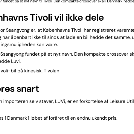
 fundet på et nyt navn til Tivoli. Den kompakte crossover skal i Danmark hedde
avns Tivoli vil ikke dele
or Ssangyong er, at Københavns Tivoli har registreret varemæ
har åbenbart ikke til sinds at lade en bil hedde det samme, 
kslingsmuligheden kan være.
Ssangyong fundet på et nyt navn. Den kompakte crossover ska
dde Luvi.
voli-bil på kinesisk: Tivolan
res snart
 importøren selv staver, LUVi, er en forkortelse af Leisure Util
s i Danmark i løbet af foråret til en endnu ukendt pris.