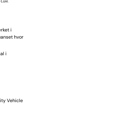
 Luvi.
rket i
uanset hvor
l i
ity Vehicle