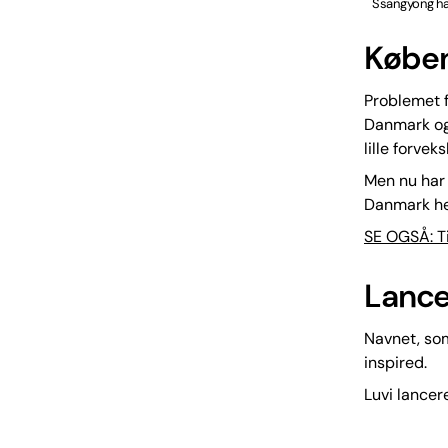
Ssangyong har
Københ
Problemet f
Danmark og 
lille forve
Men nu har 
Danmark he
SE OGSÅ: Ti
Lance
Navnet, som
inspired.
Luvi lancere