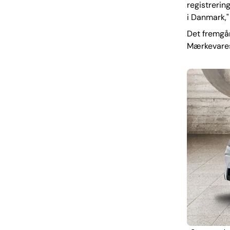
registrerin
i Danmark,"
Det fremgår
Mærkevarest