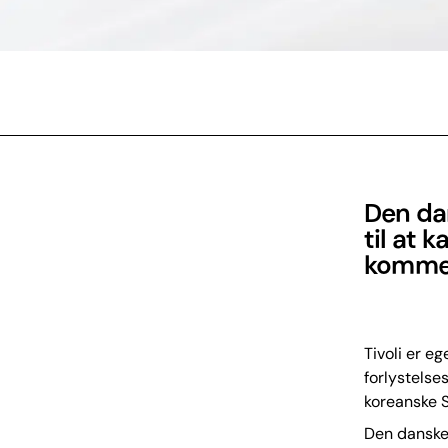
Den dan
til at 
kommer 
Tivoli er e
forlystelse
koreanske S
Den danske 