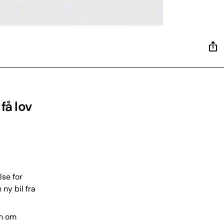
få lov
lse for
 ny bil fra
en om