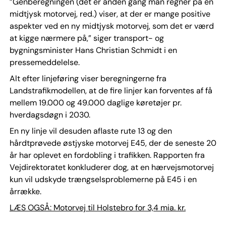
”Genberegningen (det er anden gang man regner på en
midtjysk motorvej, red.) viser, at der er mange positive
aspekter ved en ny midtjysk motorvej, som det er værd
at kigge nærmere på,” siger transport- og
bygningsminister Hans Christian Schmidt i en
pressemeddelelse.
Alt efter linjeføring viser beregningerne fra
Landstrafikmodellen, at de fire linjer kan forventes af få
mellem 19.000 og 49.000 daglige køretøjer pr.
hverdagsdøgn i 2030.
En ny linje vil desuden aflaste rute 13 og den
hårdtprøvede østjyske motorvej E45, der de seneste 20
år har oplevet en fordobling i trafikken. Rapporten fra
Vejdirektoratet konkluderer dog, at en hærvejsmotorvej
kun vil udskyde trængselsproblemerne på E45 i en
årrække.
LÆS OGSÅ: Motorvej til Holstebro for 3,4 mia. kr.