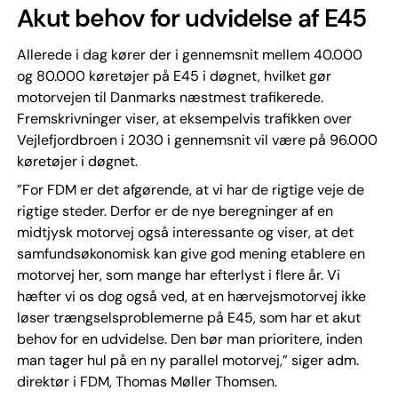
Akut behov for udvidelse af E45
Allerede i dag kører der i gennemsnit mellem 40.000
og 80.000 køretøjer på E45 i døgnet, hvilket gør
motorvejen til Danmarks næstmest trafikerede.
Fremskrivninger viser, at eksempelvis trafikken over
Vejlefjordbroen i 2030 i gennemsnit vil være på 96.000
køretøjer i døgnet.
”For FDM er det afgørende, at vi har de rigtige veje de
rigtige steder. Derfor er de nye beregninger af en
midtjysk motorvej også interessante og viser, at det
samfundsøkonomisk kan give god mening etablere en
motorvej her, som mange har efterlyst i flere år. Vi
hæfter vi os dog også ved, at en hærvejsmotorvej ikke
løser trængselsproblemerne på E45, som har et akut
behov for en udvidelse. Den bør man prioritere, inden
man tager hul på en ny parallel motorvej,” siger adm.
direktør i FDM, Thomas Møller Thomsen.