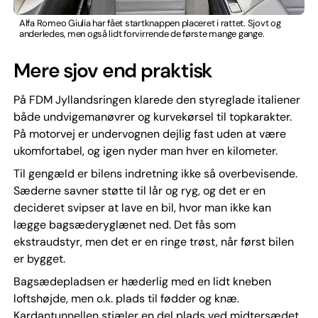
Alfa Romeo Giulia har fået startknappen placeret i rattet. Sjovt og
anderledes, men også lidt forvirrende de første mange gange.
Mere sjov end praktisk
På FDM Jyllandsringen klarede den styreglade italiener
både undvigemanøvrer og kurvekørsel til topkarakter.
På motorvej er undervognen dejlig fast uden at være
ukomfortabel, og igen nyder man hver en kilometer.
Til gengæld er bilens indretning ikke så overbevisende.
Sæderne savner støtte til lår og ryg, og det er en
decideret svipser at lave en bil, hvor man ikke kan
lægge bagsæderyglænet ned. Det fås som
ekstraudstyr, men det er en ringe trøst, når først bilen
er bygget.
Bagsædepladsen er hæderlig med en lidt kneben
loftshøjde, men o.k. plads til fødder og knæ.
Kardantunnellen stjæler en del plads ved midtersædet,