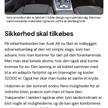
Instrumentbordet er lækkert i både design og materialevalg. Man kan
sammensætte materialer og farver ud fra en alenlang liste.
Sikkerhed skal tilkøbes
På sikkerhedssiden har Audi A6 nu fået et indbygget
advarselsanlæg af den ret simple slags, som kan
advare, hvis man kommer for tæt på den forankørende.
Men man skal betale ekstra, hvis den også skal kunne
bremse for en. Den løsning er så koblet sammen med
bl.a. en adaptiv fartpilot og en linjevogter og koster
32.000 kr. Også her skal man huske at sætte et kryds.
I kabinen er der kommet endnu flere muligheder for at
indrette bilen, præcis som man vil have den.
Træpaneler i lækkert egetræ eller tykt læderindtræk er
blot nogle af mulighederne, og de kan igen kombineres