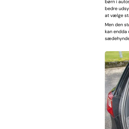
børn i auto
bedre udsyn
at vælge st
Men den stø
kan endda u
sædehynden