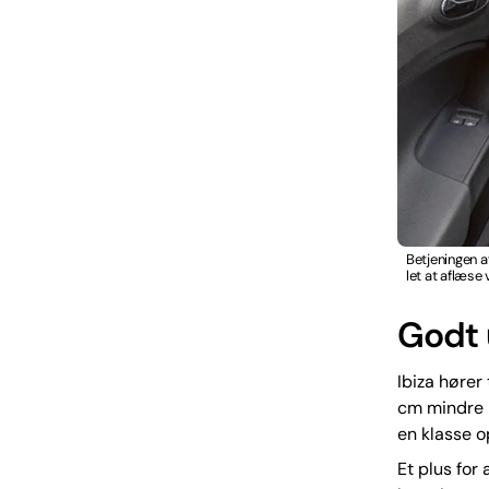
Betjeningen a
let at aflæse
Godt 
Ibiza hører
cm mindre b
en klasse o
Et plus for 