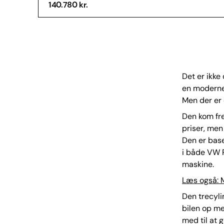
140.780 kr.
Det er ikke 
en moderne
Men der er 
Den kom fre
priser, men
Den er base
i både VW P
maskine.
Læs også: M
Den trecyli
bilen op me
med til at g