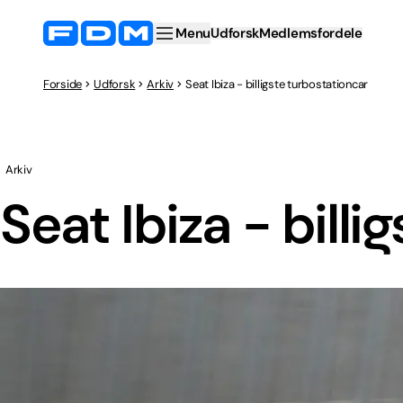
Menu
Udforsk
Medlemsfordele
Forside
Udforsk
Arkiv
Seat Ibiza - billigste turbostationcar
Arkiv
Seat Ibiza - bill