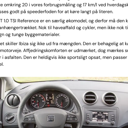
rte omkring 20 i vores forbrugsmåling og 17 km/l ved hverdagsk
sses godt på speederfoden for at køre langt på literen.
ST 1.0 TSI Reference er en særlig økomodel, og derfor må den 
nhængertrækket. Nok til haveaffald og cykler, men ikke nok ti
n og tunge byggematerialer.
t skiller Ibiza sig ikke ud fra mængden. Den er behagelig at k
 motorveje. Affjedringskomforten er udmærket, dog mærkes 
i asfalten. Den er heldigvis ikke sportsligt opsat, men passer 
l.