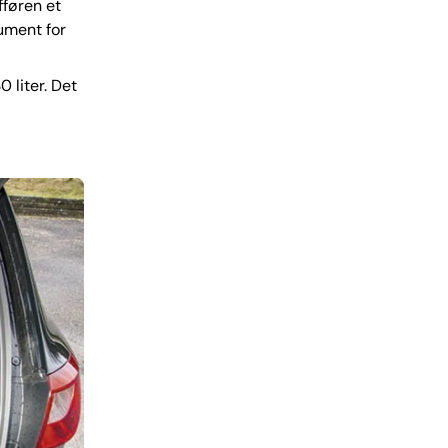
fføren et
gument for
 liter. Det