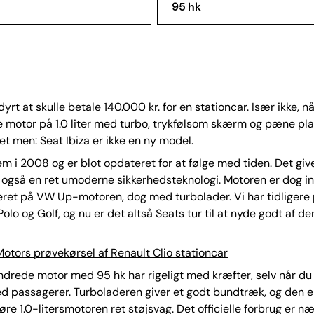
95 hk
dyrt at skulle betale 140.000 kr. for en stationcar. Især ikke, n
 motor på 1.0 liter med turbo, trykfølsom skærm og pæne pla
et men: Seat Ibiza er ikke en ny model.
m i 2008 og er blot opdateret for at følge med tiden. Det giv
 også en ret umoderne sikkerhedsteknologi. Motoren er dog in
ret på VW Up-motoren, dog med turbolader. Vi har tidligere
olo og Golf, og nu er det altså Seats tur til at nyde godt af de
otors prøvekørsel af Renault Clio stationcar
ndrede motor med 95 hk har rigeligt med kræfter, selv når du 
d passagerer. Turboladeren giver et godt bundtræk, og den e
øre 1.0-litersmotoren ret støjsvag. Det officielle forbrug er næ