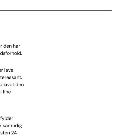
år den har
dsforhold.
er lave
teressant.
 prøvet den
n fine
fylder
r samtidig
s­ten 24