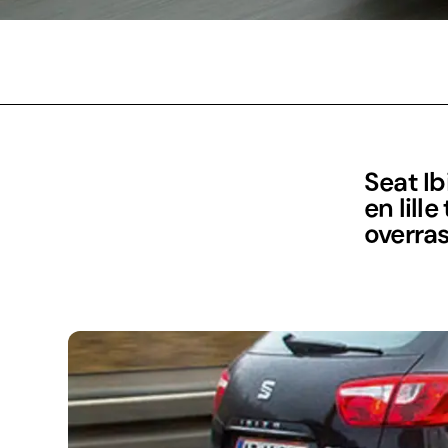
Seat Ib
en lill
overra