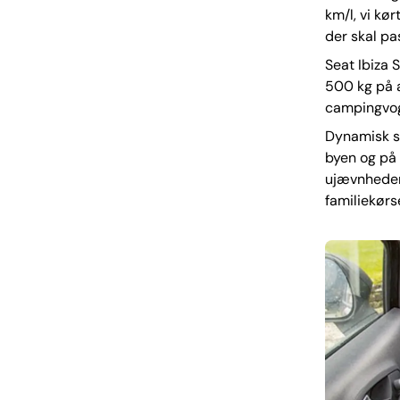
km/l, vi kø
der skal pa
Seat Ibiza 
500 kg på a
campingvog
Dynamisk se
byen og på
ujævnheder 
familiekørse