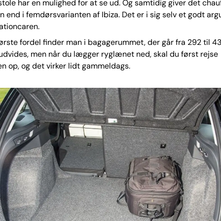
stole har en mulighed for at se ud. Og samtidig giver det chau
 end i femdørsvarianten af Ibiza. Det er i sig selv et godt ar
ationcaren.
rste fordel finder man i bagagerummet, der går fra 292 til 430
dvides, men når du lægger ryglænet ned, skal du først rejse
 op, og det virker lidt gammeldags.