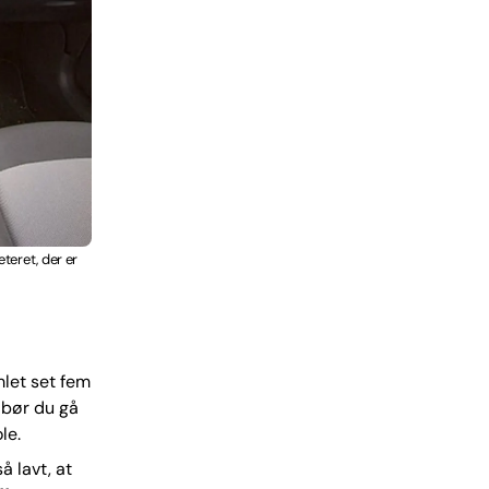
teret, der er
mlet set fem
 bør du gå
le.
å lavt, at