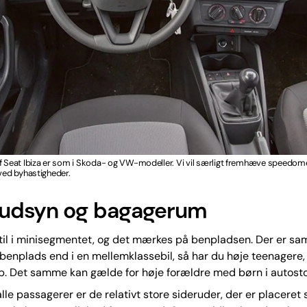
f Seat Ibiza er som i Skoda- og VW-modeller. Vi vil særligt fremhæve speedome
 ved byhastigheder.
udsyn og bagagerum
 til i minisegmentet, og det mærkes på benpladsen. Der er sa
enplads end i en mellemklassebil, så har du høje teenagere,
p. Det samme kan gælde for høje forældre med børn i autosto
alle passagerer er de relativt store sideruder, der er placeret s