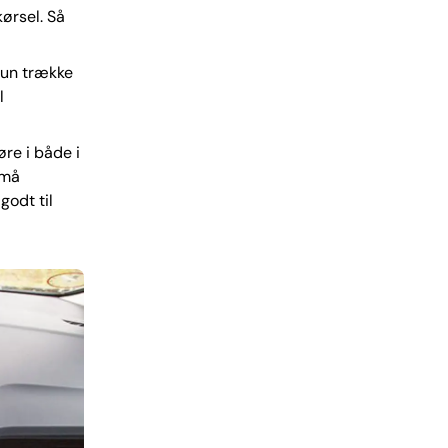
ørsel. Så
kun trække
l
øre i både i
små
godt til