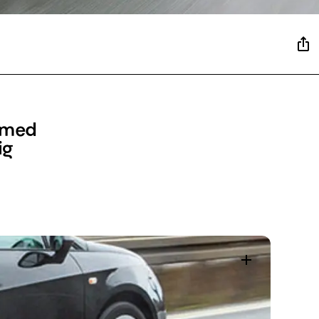
r med
ig