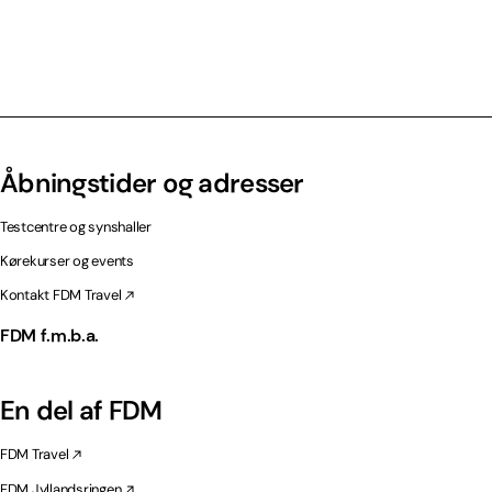
Åbningstider og adresser
Testcentre og synshaller
Kørekurser og events
Kontakt FDM Travel
FDM f.m.b.a.
En del af FDM
FDM Travel
FDM Jyllandsringen