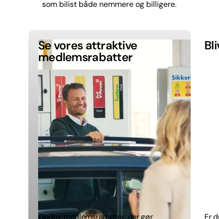
som bilist både nemmere og billigere.
Se vores attraktive
Bl
medlemsrabatter
Opdag medlemsrabatter, der gør
Er d