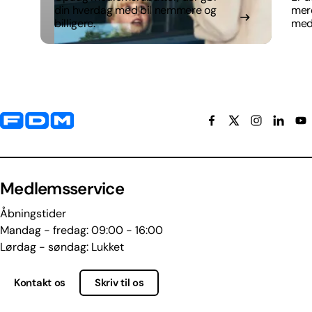
din hverdag med bil nemmere og
mer
billigere.
med
Yderligere information og kontaktoplysninger
Medlemsservice
Åbningstider
Mandag - fredag: 09:00 - 16:00
Lørdag - søndag: Lukket
Kontakt os
Skriv til os