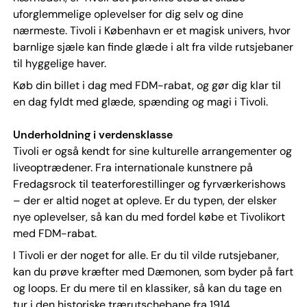
uforglemmelige oplevelser for dig selv og dine
nærmeste. Tivoli i København er et magisk univers, hvor
barnlige sjæle kan finde glæde i alt fra vilde rutsjebaner
til hyggelige haver.
Køb din billet i dag med FDM-rabat, og gør dig klar til
en dag fyldt med glæde, spænding og magi i Tivoli.
Underholdning i verdensklasse
Tivoli er også kendt for sine kulturelle arrangementer og
liveoptrædener. Fra internationale kunstnere på
Fredagsrock til teaterforestillinger og fyrværkerishows
– der er altid noget at opleve. Er du typen, der elsker
nye oplevelser, så kan du med fordel købe et Tivolikort
med FDM-rabat.
I Tivoli er der noget for alle. Er du til vilde rutsjebaner,
kan du prøve kræfter med Dæmonen, som byder på fart
og loops. Er du mere til en klassiker, så kan du tage en
tur i den historiske trærutschebane fra 1914.