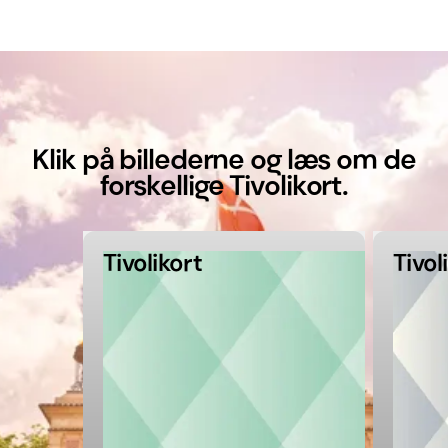
Klik på billederne og læs om de
forskellige Tivolikort.
Tivolikort
Tivol