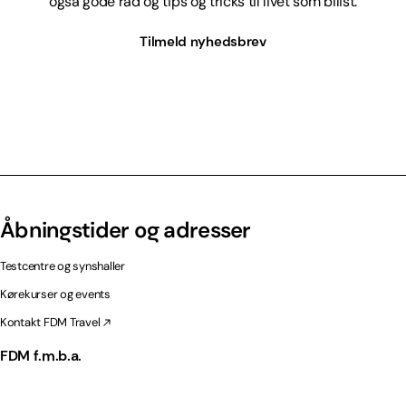
også gode råd og tips og tricks til livet som bilist.
Tilmeld nyhedsbrev
Åbningstider og adresser
Testcentre og synshaller
Kørekurser og events
Kontakt FDM Travel
FDM f.m.b.a.