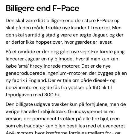
Billigere end F-Pace
Den skal være lidt billigere end den store F-Pace og
skal på den måde trække nye kunder til mærket. Men
den skal samtidig stadig være en ægte Jaguar, og der
er derfor ikke hoppet over, hvor gærdet er lavest.
På et område er der dog gået nye veje: For første gang
lancerer Jaguar en ny bilmodel, hvortil man kun kan
købe ’små’ firecylindrede motorer. Det er de nye
geneproducerede Ingenium-motorer, der bygges på en
ny fabrik i England. Der er tale om både diesel- og
benzinmotorer, og de fås fra ydelser på 150 hk til
topudgaven med 300 hk.
Den billigste udgave trækker kun på forhjulene, men de
øvrige har alle firehjulstræk. Grundsystemet er en
version, der permanent trækker på alle fire hjul, men
som ekstraudstyr kan bilen bestilles med et avanceret
4x4-system, hvor kræfterne fordeles mellem for- og