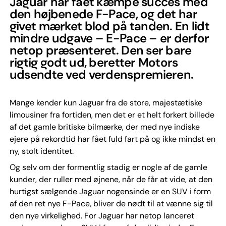
Jaguar har fået kæmpe succes med
den højbenede F-Pace, og det har
givet mærket blod på tanden. En lidt
mindre udgave – E-Pace – er derfor
netop præsenteret. Den ser bare
rigtig godt ud, beretter Motors
udsendte ved verdenspremieren.
Mange kender kun Jaguar fra de store, majestætiske
limousiner fra fortiden, men det er et helt forkert billede
af det gamle britiske bilmærke, der med nye indiske
ejere på rekordtid har fået fuld fart på og ikke mindst en
ny, stolt identitet.
Og selv om der formentlig stadig er nogle af de gamle
kunder, der ruller med øjnene, når de får at vide, at den
hurtigst sælgende Jaguar nogensinde er en SUV i form
af den ret nye F-Pace, bliver de nødt til at vænne sig til
den nye virkelighed. For Jaguar har netop lanceret