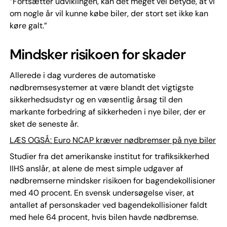
”Fortsætter udviklingen, kan det meget vel betyde, at vi
om nogle år vil kunne købe biler, der stort set ikke kan
køre galt.”
Mindsker risikoen for skader
Allerede i dag vurderes de automatiske
nødbremsesystemer at være blandt det vigtigste
sikkerhedsudstyr og en væsentlig årsag til den
markante forbedring af sikkerheden i nye biler, der er
sket de seneste år.
LÆS OGSÅ: Euro NCAP kræver nødbremser på nye biler
Studier fra det amerikanske institut for trafiksikkerhed
IIHS anslår, at alene de mest simple udgaver af
nødbremserne mindsker risikoen for bagendekollisioner
med 40 procent. En svensk undersøgelse viser, at
antallet af personskader ved bagendekollisioner faldt
med hele 64 procent, hvis bilen havde nødbremse.