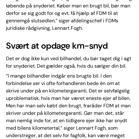
løbende på snyderiet. Køber man en brugt bil, bør man
derfor se sig godt for og evt. få hjælp af FDM til at
gennemgå slutsedlen,” siger afdelingschef i FDMs
juridiske rådgivning, Lennart Fogh.
Svært at opdage km-snyd
Det er dog ikke kun ved bilhandel, du bør taget dig i agt
for snyderiet. Det gælder også, hvis du sælger din bil.
”I mange bilhandler indgår ens brugte bil. I den
forbindelse ser vi ofte forhandleren bede én om at
skrive under på en kilometergaranti. Det er selvfølgelig
uproblematisk, hvis man har været eneste ejer af bilen.
Men har man selv købt den brugt, fraråder FDM at man
skriver under på kilometergaranti. Gør man det, står
man nemlig inde for, at en tidligere ejer ikke har snydt
med bilens kilometertal,” siger Lennart Fogh, som
understreger, at det selv for fagfolk, kan være meget