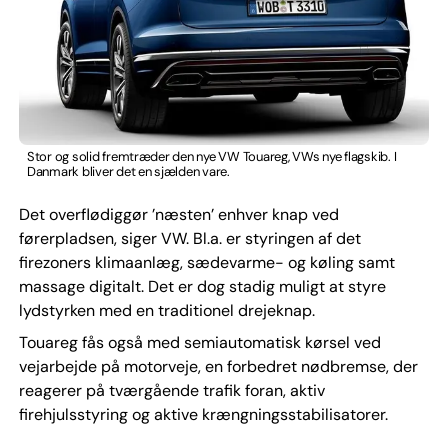
Stor og solid fremtræder den nye VW Touareg, VWs nye flagskib. I
Danmark bliver det en sjælden vare.
Det overflødiggør ’næsten’ enhver knap ved
førerpladsen, siger VW. Bl.a. er styringen af det
firezoners klimaanlæg, sædevarme- og køling samt
massage digitalt. Det er dog stadig muligt at styre
lydstyrken med en traditionel drejeknap.
Touareg fås også med semiautomatisk kørsel ved
vejarbejde på motorveje, en forbedret nødbremse, der
reagerer på tværgående trafik foran, aktiv
firehjulsstyring og aktive krængningsstabilisatorer.