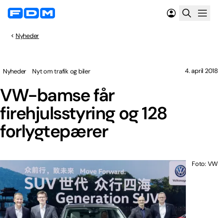
Nyheder
4. april 2018
Nyheder
Nyt om trafik og biler
VW-bamse får
firehjulsstyring og 128
forlygtepærer
Foto: VW