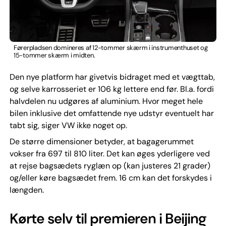
Førerpladsen domineres af 12-tommer skærm i instrumenthuset og
15-tommer skærm i midten.
Den nye platform har givetvis bidraget med et vægttab,
og selve karrosseriet er 106 kg lettere end før. Bl.a. fordi
halvdelen nu udgøres af aluminium. Hvor meget hele
bilen inklusive det omfattende nye udstyr eventuelt har
tabt sig, siger VW ikke noget op.
De større dimensioner betyder, at bagagerummet
vokser fra 697 til 810 liter. Det kan øges yderligere ved
at rejse bagsædets ryglæn op (kan justeres 21 grader)
og/eller køre bagsædet frem. 16 cm kan det forskydes i
længden.
Kørte selv til premieren i Beijing