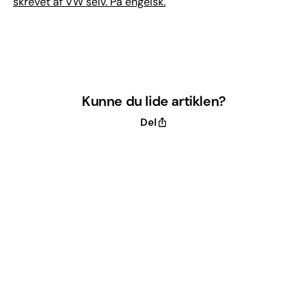
skrevet af VW selv. På engelsk.
Kunne du lide artiklen?
Del