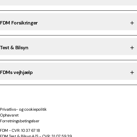
FDM Forsikringer
Test & Bilsyn
FDMs vejhjælp
Privatlivs- og cookiepolitik
Ophavsret
Forretningsbetingelser
FDM - CVR: 10 37 67 18
FDM Test & Bilsyn A/S - CVR: 31 07 59 39