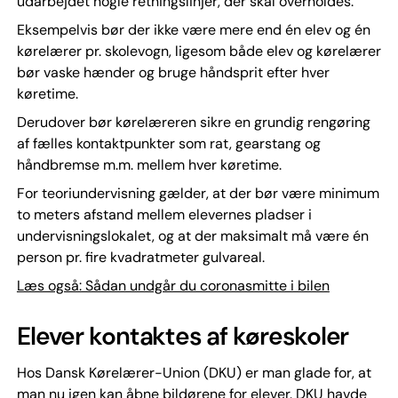
udarbejdet nogle retningslinjer, der skal overholdes.
Eksempelvis bør der ikke være mere end én elev og én
kørelærer pr. skolevogn, ligesom både elev og kørelærer
bør vaske hænder og bruge håndsprit efter hver
køretime.
Derudover bør kørelæreren sikre en grundig rengøring
af fælles kontaktpunkter som rat, gearstang og
håndbremse m.m. mellem hver køretime.
For teoriundervisning gælder, at der bør være minimum
to meters afstand mellem elevernes pladser i
undervisningslokalet, og at der maksimalt må være én
person pr. fire kvadratmeter gulvareal.
Læs også: Sådan undgår du coronasmitte i bilen
Elever kontaktes af køreskoler
Hos Dansk Kørelærer-Union (DKU) er man glade for, at
man nu igen kan åbne bildørene for elever. DKU havde