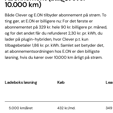
10.000 km)
Både Clever og E.ON tilbyder abonnement på strøm. To
ting gør, at E.ON er billigere nu: For det første er
abonnementet på 329 kr. hele 90 kr. billigere pr. måned,
og for det andet får du refunderet 2,30 kr. pr. kWh, du
lader på plugin-hybriden, hvor Clever p.t. kun
tilbagebetaler 1,86 kr. pr. kWh. Samlet set betyder det,
at abonnementsordningen hos E.ON er den billigste
løsning, hvis du kører over 10.000 km årligt på strøm.
Ladeboks løsning
Køb
Lea
5.000 km/året
432 kr./md.
349 