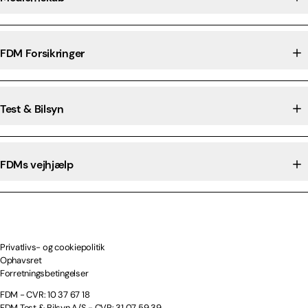
FDM Forsikringer
Test & Bilsyn
FDMs vejhjælp
Privatlivs- og cookiepolitik
Ophavsret
Forretningsbetingelser
FDM - CVR: 10 37 67 18
FDM Test & Bilsyn A/S - CVR: 31 07 59 39