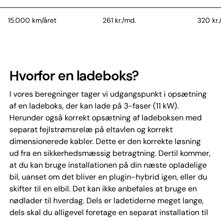
15.000 km/året
261 kr./md.
320 kr.
20.000 km/året
184 kr./md.
242 kr.
Hvorfor en ladeboks?
I vores beregninger tager vi udgangspunkt i opsætning
af en ladeboks, der kan lade på 3-faser (11 kW).
Herunder også korrekt opsætning af ladeboksen med
separat fejlstrømsrelæ på eltavlen og korrekt
dimensionerede kabler. Dette er den korrekte løsning
ud fra en sikkerhedsmæssig betragtning. Dertil kommer,
at du kan bruge installationen på din næste opladelige
bil, uanset om det bliver en plugin-hybrid igen, eller du
skifter til en elbil. Det kan ikke anbefales at bruge en
nødlader til hverdag. Dels er ladetiderne meget lange,
dels skal du alligevel foretage en separat installation til