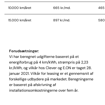
10.000 km/året
665 kr./md.
465 
15.000 km/året
897 kr./md.
580 
20.000 km/året
1.129 kr./md.
696 
Forudsætninger:
Vi har beregnet udgifterne baseret på et
energiforbrug på 4 km/kWh, strømpris på 2,23
kr./kWh, og vilkår hos Clever og E.ON er taget 28.
januar 2021. Vilkår for leasing er et gennemsnit af
forskellige udbydere på markedet. Beregningerne
er baseret på afskrivning af
installationsomkostningerne over fem år.