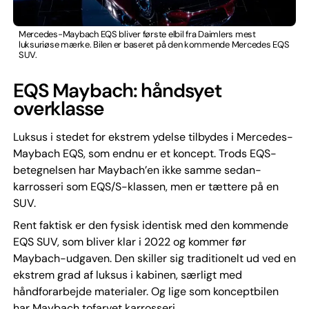
Mercedes-Maybach EQS bliver første elbil fra Daimlers mest
luksuriøse mærke. Bilen er baseret på den kommende Mercedes EQS
SUV.
EQS Maybach: håndsyet
overklasse
Luksus i stedet for ekstrem ydelse tilbydes i Mercedes-
Maybach EQS, som endnu er et koncept. Trods EQS-
betegnelsen har Maybach’en ikke samme sedan-
karrosseri som EQS/S-klassen, men er tættere på en
SUV.
Rent faktisk er den fysisk identisk med den kommende
EQS SUV, som bliver klar i 2022 og kommer før
Maybach-udgaven. Den skiller sig traditionelt ud ved en
ekstrem grad af luksus i kabinen, særligt med
håndforarbejde materialer. Og lige som konceptbilen
har Maybach tofarvet karrosseri.