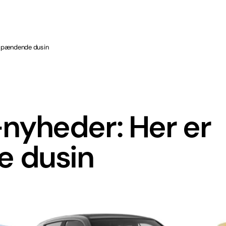
 spændende dusin
yheder: Her er
e dusin