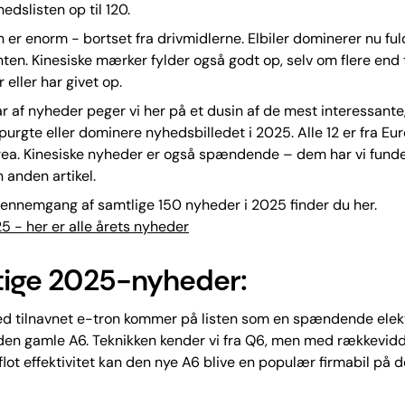
edslisten op til 120.
n er enorm - bortset fra drivmidlerne. Elbiler dominerer nu f
nten. Kinesiske mærker fylder også godt op, selv om flere end
 eller har givet op.
var af nyheder peger vi her på et dusin af de mest interessante
spurgte eller dominere nyhedsbilledet i 2025. Alle 12 er fra Eu
rea. Kinesiske nyheder er også spændende – dem har vi funde
n anden artikel.
ennemgang af samtlige 150 nyheder i 2025 finder du her.
 - her er alle årets nyheder
gtige 2025-nyheder:
 tilnavnet e-tron kommer på listen som en spændende elekt
 den gamle A6. Teknikken kender vi fra Q6, men med rækkevidde
lot effektivitet kan den nye A6 blive en populær firmabil på d