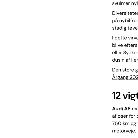
svulmer nyh
Diversitete
på nybilfro
stadig tøver
I dette vir
blive efter
eller Sydko
dusin af i e
Den store g
Årgang 2025
12 vi
Audi A6
med
afløser for
750 km og f
motorveje.