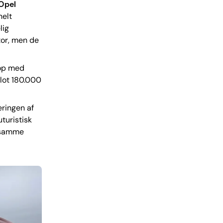
 Opel
helt
lig
tor, men de
 op med
lot 180.000
eringen af
turistisk
i samme