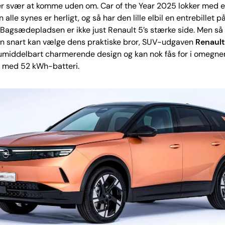
r svær at komme uden om. Car of the Year 2025 lokker med e
lle synes er herligt, og så har den lille elbil en entrebillet p
 Bagsædepladsen er ikke just Renault 5’s stærke side. Men så 
an snart kan vælge dens praktiske bror, SUV-udgaven
Renault
umiddelbart charmerende design og kan nok fås for i omegne
. med 52 kWh-batteri.