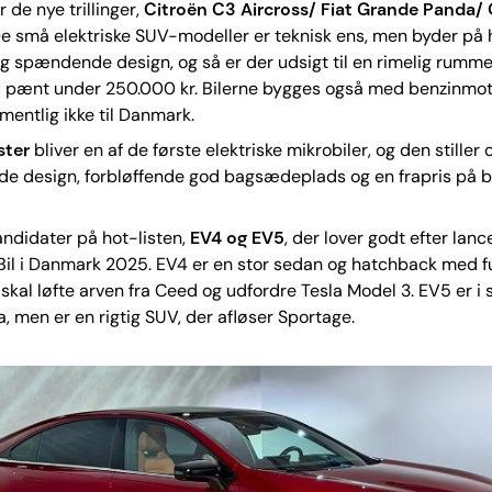
 de nye trillinger,
Citroën C3 Aircross/ Fiat Grande Panda/
e små elektriske SUV-modeller er teknisk ens, men byder på 
 og spændende design, og så er der udsigt til en rimelig rumme
til pænt under 250.000 kr. Bilerne bygges også med benzinmo
entlig ikke til Danmark.
ster
bliver en af de første elektriske mikrobiler, og den stiller
de design, forbløffende god bagsædeplads og en frapris på b
kandidater på hot-listen,
EV4 og EV5
, der lover godt efter lanc
Bil i Danmark 2025. EV4 er en stor sedan og hatchback med fu
 skal løfte arven fra Ceed og udfordre Tesla Model 3. EV5 er 
ga, men er en rigtig SUV, der afløser Sportage.