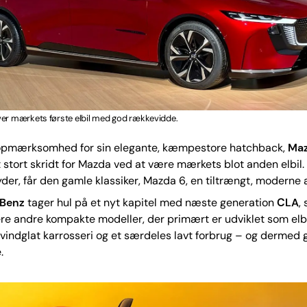
ver mærkets første elbil med god rækkevidde.
opmærksomhed for sin elegante, kæmpestore hatchback,
Maz
 stort skridt for Mazda ved at være mærkets blot anden elbil
der, får den gamle klassiker, Mazda 6, en tiltrængt, moderne a
-Benz
tager hul på et nyt kapitel med næste generation
CLA
,
lere andre kompakte modeller, der primært er udviklet som elbi
 vindglat karrosseri og et særdeles lavt forbrug – og dermed 
.