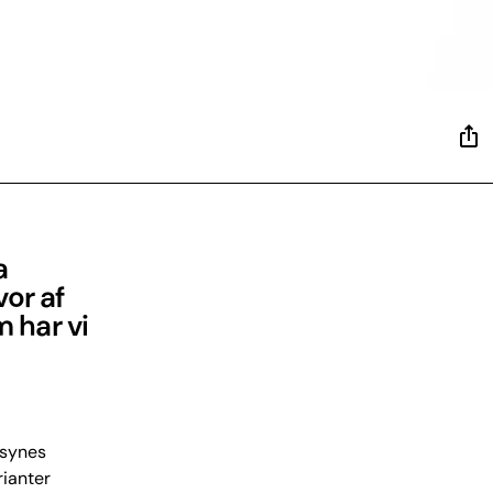
a
vor af
 har vi
 synes
rianter