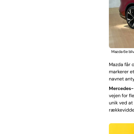
Mazda 6e bli
Mazda får 
markerer et
navnet anty
Mercedes
vejen for f
unik ved at
rækkevidde