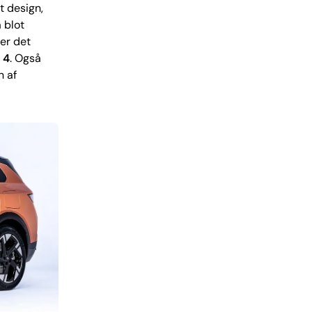
t design,
å blot
er det
 4
. Også
n af