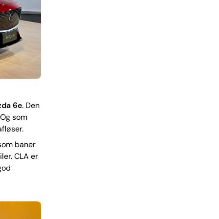
da 6e
. Den
. Og som
fløser.
 som baner
ler. CLA er
god