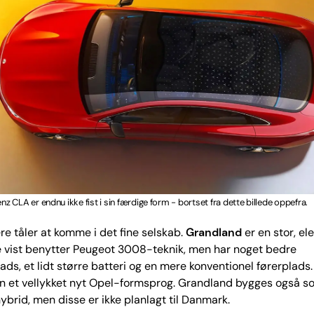
 CLA er endnu ikke fist i sin færdige form - bortset fra dette billede oppefra.
e tåler at komme i det fine selskab.
Grandland
er en stor, el
 vist benytter Peugeot 3008-teknik, men har noget bedre
s, et lidt større batteri og en mere konventionel førerplads.
en et vellykket nyt Opel-formsprog. Grandland bygges også s
ybrid, men disse er ikke planlagt til Danmark.