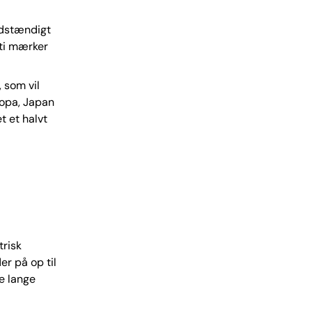
uldstændigt
 ti mærker
, som vil
ropa, Japan
t et halvt
risk
r på op til
e lange