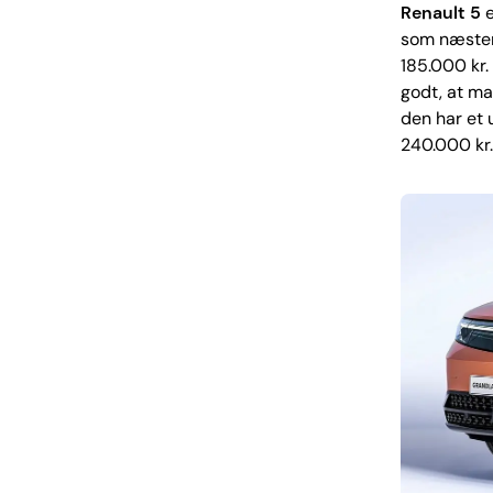
Renault 5
e
som næsten a
185.000 kr.
godt, at m
den har et 
240.000 kr