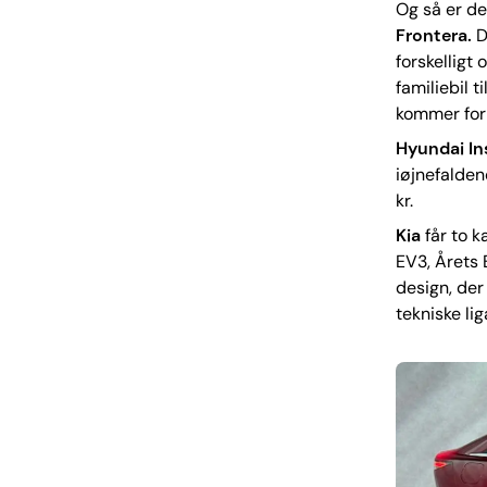
Og så er der
Frontera.
D
forskelligt
familiebil 
kommer form
Hyundai In
iøjnefalden
kr.
Kia
får to 
EV3, Årets 
design, der
tekniske li