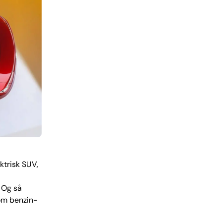
ektrisk SUV,
 Og så
om benzin-