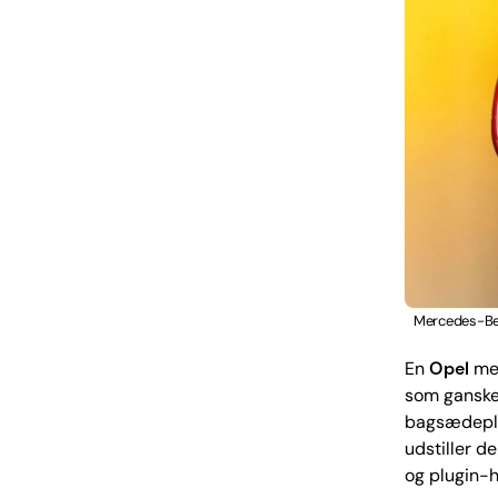
Mercedes-Benz
En
Opel
mer
som ganske
bagsædeplad
udstiller d
og plugin-h