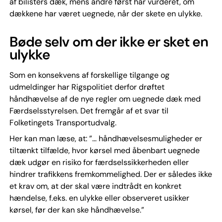
af bilisters dæk, mens andre først har vurderet, om
dækkene har været uegnede, når der skete en ulykke.
Bøde selv om der ikke er sket en
ulykke
Som en konsekvens af forskellige tilgange og
udmeldinger har Rigspolitiet derfor drøftet
håndhævelse af de nye regler om uegnede dæk med
Færdselsstyrelsen. Det fremgår af et svar til
Folketingets Transportudvalg.
Her kan man læse, at: ”… håndhævelsesmuligheder er
tiltænkt tilfælde, hvor kørsel med åbenbart uegnede
dæk udgør en risiko for færdselssikkerheden eller
hindrer trafikkens fremkommelighed. Der er således ikke
et krav om, at der skal være indtrådt en konkret
hændelse, f.eks. en ulykke eller observeret usikker
kørsel, før der kan ske håndhævelse.”