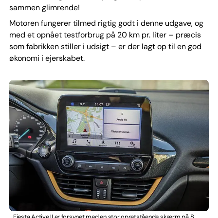
sammen glimrende!
Motoren fungerer tilmed rigtig godt i denne udgave, og
med et opnået testforbrug på 20 km pr. liter – præcis
som fabrikken stiller i udsigt – er der lagt op til en god
økonomi i ejerskabet.
Fiesta Active II er forsynet med en stor opretstående skærm på 8