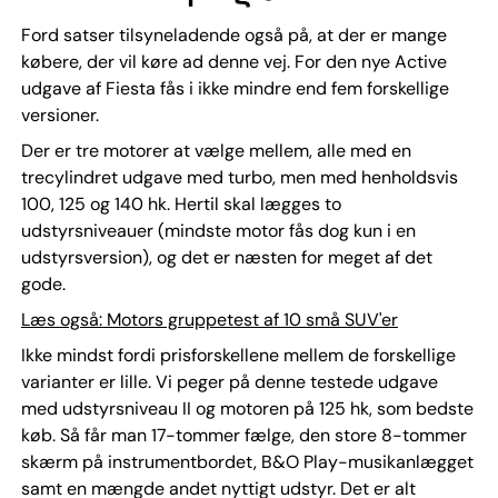
Ford satser tilsyneladende også på, at der er mange
købere, der vil køre ad denne vej. For den nye Active
udgave af Fiesta fås i ikke mindre end fem forskellige
versioner.
Der er tre motorer at vælge mellem, alle med en
trecylindret udgave med turbo, men med henholdsvis
100, 125 og 140 hk. Hertil skal lægges to
udstyrsniveauer (mindste motor fås dog kun i en
udstyrsversion), og det er næsten for meget af det
gode.
Læs også: Motors gruppetest af 10 små SUV'er
Ikke mindst fordi prisforskellene mellem de forskellige
varianter er lille. Vi peger på denne testede udgave
med udstyrsniveau II og motoren på 125 hk, som bedste
køb. Så får man 17-tommer fælge, den store 8-tommer
skærm på instrumentbordet, B&O Play-musikanlægget
samt en mængde andet nyttigt udstyr. Det er alt