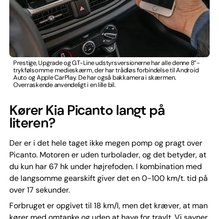
Prestige, Upgrade og GT-Line udstyrsversionerne har alle denne 8”-
trykfølsomme medieskærm, der har trådløs forbindelse til Android
Auto og Apple CarPlay. De har også bakkamera i skærmen.
Overraskende anvendeligt i en lille bil.
Kører Kia Picanto langt på
literen?
Der er i det hele taget ikke megen pomp og pragt over
Picanto. Motoren er uden turbolader, og det betyder, at
du kun har 67 hk under højrefoden. I kombination med
de langsomme gearskift giver det en 0-100 km/t. tid på
over 17 sekunder.
Forbruget er opgivet til 18 km/l, men det kræver, at man
kører med omtanke og uden at have for travlt. Vi savner