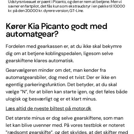
Udstyrsniveauet er pænt i Picanto, og den er nem at betjene. Men vi
savner en fartpilot, det fås kun som ekstraudstyr i en pakke til 10.000
kr. på den 20.000 kr. dyrere version, GT-Line.
Kører Kia Picanto godt med
automatgear?
Fordelen med gearkassen er, at du ikke skal bekymre
dig om at betjene koblingspedalen, ligesom selve
gearskiftene klares automatisk.
Gearvælgeren minder om det, man kender fra
automatgearsbiler, dog med et tvist: Der er ikke en
egentlig parkeringsfunktion. Det betyder, at du skal
vælge ”N”, for at bilen kan starte igen, og det føles både
ulogisk og besværligt og er et klart minus.
Læs altid de nyeste biltest på motor.dk
Det største minus er dog selve gearskiftene, som man
let kan blive uvenner med. På vores testblok er noteret
”rædsomt gearskifte”, og det skyldes, at det skifter med