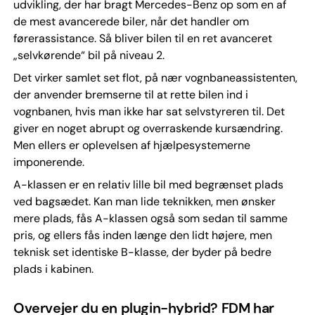
udvikling, der har bragt Mercedes-Benz op som en af
de mest avancerede biler, når det handler om
førerassistance. Så bliver bilen til en ret avanceret
„selvkørende“ bil på niveau 2.
Det virker samlet set flot, på nær vognbaneassistenten,
der anvender bremserne til at rette bilen ind i
vognbanen, hvis man ikke har sat selvstyreren til. Det
giver en noget abrupt og overraskende kursændring.
Men ellers er oplevelsen af hjælpesystemerne
imponerende.
A-klassen er en relativ lille bil med begrænset plads
ved bagsædet. Kan man lide teknikken, men ønsker
mere plads, fås A-klassen også som sedan til samme
pris, og ellers fås inden længe den lidt højere, men
teknisk set identiske B-klasse, der byder på bedre
plads i kabinen.
Overvejer du en plugin-hybrid? FDM har