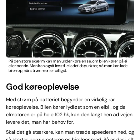
På den store skærm kan man under kørslen se, om bilen kører på el
eller benzin. Man kan også indstille ladetidspunkter, så man kan lade
bilen op, når strømmen er billigst.
God køreoplevelse
Med strøm på batteriet begynder en virkelig rar
køreoplevelse. Bilen kører lydløst som en elbil, og da
elmotoren er på hele 102 hk, kan den langt hen ad vejen
levere det, man har behov for.
Skal det gå stærkere, kan man træde speederen ned, og
så starter benzinmotoren og hjælper med. Så er der i alt