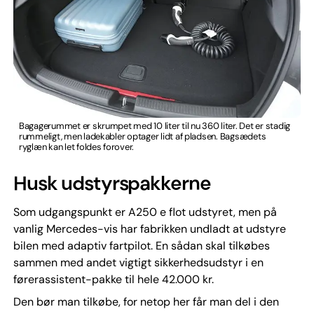
Bagagerummet er skrumpet med 10 liter til nu 360 liter. Det er stadig
rummeligt, men ladekabler optager lidt af pladsen. Bagsædets
ryglæn kan let foldes forover.
Husk udstyrspakkerne
Som udgangspunkt er A250 e flot udstyret, men på
vanlig Mercedes-vis har fabrikken undladt at udstyre
bilen med adaptiv fartpilot. En sådan skal tilkøbes
sammen med andet vigtigt sikkerhedsudstyr i en
førerassistent-pakke til hele 42.000 kr.
Den bør man tilkøbe, for netop her får man del i den