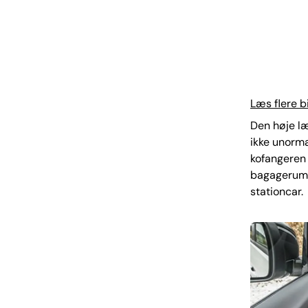
Læs flere b
Den høje læ
ikke unorma
kofangeren 
bagagerumme
stationcar.