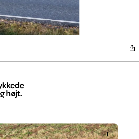
lykkede
g højt.