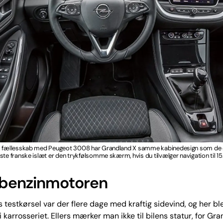
k fællesskab med Peugeot 3008 har Grandland X samme kabinedesign som de 
ste franske islæt er den trykfølsomme skærm, hvis du tilvælger navigation til 15
benzinmotoren
 testkørsel var der flere dage med kraftig sidevind, og her bl
i karrosseriet. Ellers mærker man ikke til bilens statur, for Gr