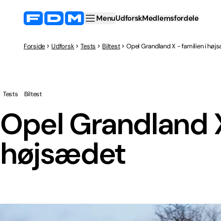
Menu
Udforsk
Medlemsfordele
Forside
Udforsk
Tests
Biltest
Opel Grandland X - familien i høj
Tests
Biltest
Opel Grandland X 
højsædet