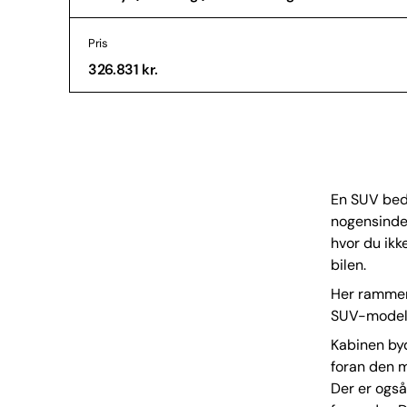
Pris
326.831 kr.
En SUV bed
nogensinde 
hvor du ikk
bilen.
Her rammer 
SUV-modelle
Kabinen byd
foran den m
Der er også