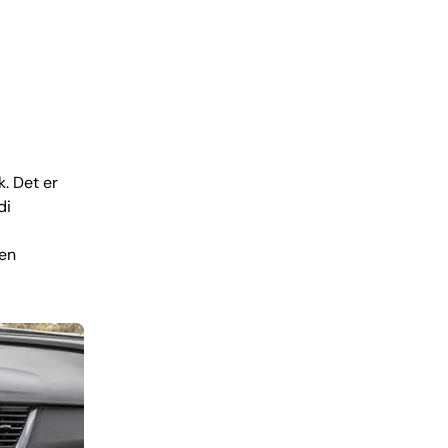
. Det er
di
 en