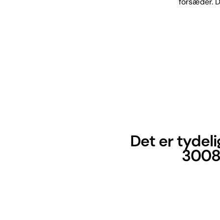
forsæder. D
Det er tydel
3008,