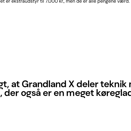
et er ekstraudstyr til 7.000 kr., men de er alle pengene værd.
igt, at Grandland X deler tekni
 der også er en meget køregla