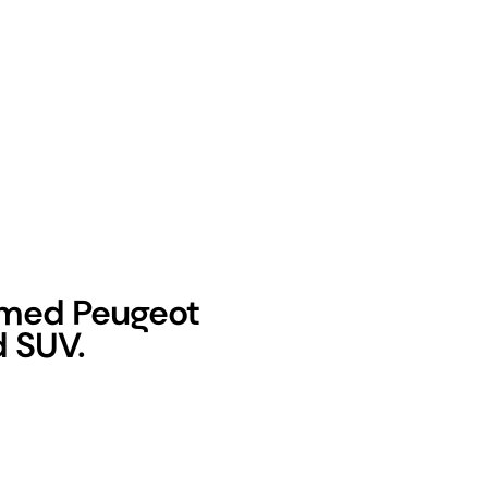
k med Peugeot
d SUV.