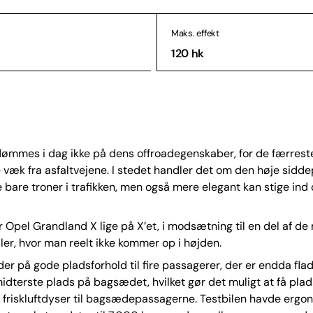
Maks. effekt
120 hk
ømmes i dag ikke på dens offroadegenskaber, for de færres
væk fra asfaltvejene. I stedet handler det om den høje siddep
e bare troner i trafikken, men også mere elegant kan stige ind 
Opel Grandland X lige på X’et, i modsætning til en del af de
r, hvor man reelt ikke kommer op i højden.
er på gode pladsforhold til fire passagerer, der er endda fl
idterste plads på bagsædet, hvilket gør det muligt at få plads
 friskluftdyser til bagsædepassagerne. Testbilen havde ergo