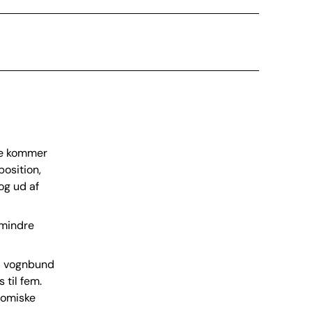
te kommer
osition,
og ud af
 mindre
ad vognbund
 til fem.
nomiske