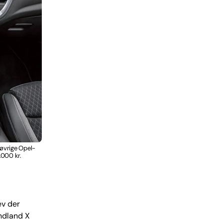
øvrige Opel-
.000 kr.
ev der
andland X