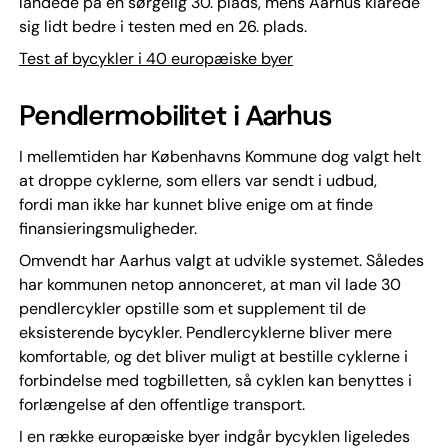
landede på en sørgelig 30. plads, mens Aarhus klarede
sig lidt bedre i testen med en 26. plads.
Test af bycykler i 40 europæiske byer
Pendlermobilitet i Aarhus
I mellemtiden har Københavns Kommune dog valgt helt
at droppe cyklerne, som ellers var sendt i udbud,
fordi man ikke har kunnet blive enige om at finde
finansieringsmuligheder.
Omvendt har Aarhus valgt at udvikle systemet. Således
har kommunen netop annonceret, at man vil lade 30
pendlercykler opstille som et supplement til de
eksisterende bycykler. Pendlercyklerne bliver mere
komfortable, og det bliver muligt at bestille cyklerne i
forbindelse med togbilletten, så cyklen kan benyttes i
forlængelse af den offentlige transport.
I en række europæiske byer indgår bycyklen ligeledes