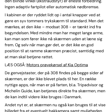
den blinde vinkel (ekstraudstyr) er eneste forbedring.
Ingen adaptiv fartpilot eller automatisk nødbremse.
I kabinen er der ryddet lidt op i antal knapper ved at
gøre en syv tommers trykskærm til standard. Men det
mærkes, at den ikke – modsat 308 - er tænkt ind fra
begyndelsen. Med mindre man har meget lange arme,
kan man som fører ikke nå skærmen uden at læne sig
frem. Og selv når man gør det, er det ikke en god
position til at ramme skærmen præcist, samtidig med
at man skal betjene rattet.
LÆS OGSÅ:
Motors prøvekørsel af Kia Optima
De genvejstaster, der på 308 findes på begge sider af
skærmen, er der ikke blevet plads til her. En række
nyttige apps, når man er på farten, bl.a. Tripadvisor og
Michelin Guide, kan betjenes direkte fra skærmen, men
de kan indtil videre ikke bruges i Danmark.
Andet nyt er, at skærmen nu også kan bruges til at vise
billedet fra et eventuelt bakkamera samt muligheden