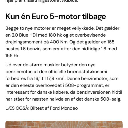
hjælp af tilsætningsstoffet Adblue.
Kun én Euro 5-motor tilbage
Begge to nye motorer er meget vellykkede. Det gælder
en 2.0 Blue HDI med 180 hk og et overbevisende
drejningsmoment på 400 Nm. Og det gælder en 165
hestes 1.6 benzin, som erstatter den hidtidige 1.6 med
156 hk.
Ud over de større muskler betyder den nye
benzinmotor, at den officielle brændstoføkonomi
forbedres fra 16,1 til 17,9 km/l. Denne benzinmotor, som
er den eneste overhovedet i 508-programmet, er
interessant for danske købere, da benzinversionen hidtil
har stået for næsten halvdelen af det danske 508-salg.
LÆS OGSÅ:
Biltest af
Ford Mondeo