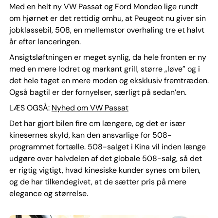
Med en helt ny VW Passat og Ford Mondeo lige rundt
om hjørnet er det rettidig omhu, at Peugeot nu giver sin
jobklassebil, 508, en mellemstor overhaling tre et halvt
år efter lanceringen.
Ansigtsløftningen er meget synlig, da hele fronten er ny
med en mere lodret og markant grill, større „løve” og i
det hele taget en mere moden og eksklusiv fremtræden.
Også bagtil er der fornyelser, særligt på sedan’en.
LÆS OGSÅ:
Nyhed om VW Passat
Det har gjort bilen fire cm længere, og det er især
kinesernes skyld, kan den ansvarlige for 508-
programmet fortælle. 508-salget i Kina vil inden længe
udgøre over halvdelen af det globale 508-salg, så det
er rigtig vigtigt, hvad kinesiske kunder synes om bilen,
og de har tilkendegivet, at de sætter pris på mere
elegance og størrelse.