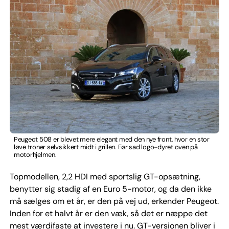
Peugeot 508 er blevet mere elegant med den nye front, hvor en stor
løve troner selvsikkert midt i grillen. Før sad logo-dyret oven på
motorhjelmen.
Topmodellen, 2,2 HDI med sportslig GT-opsætning,
benytter sig stadig af en Euro 5-motor, og da den ikke
må sælges om et år, er den på vej ud, erkender Peugeot.
Inden for et halvt år er den væk, så det er næppe det
mest værdifaste at investere i nu. GT-versionen bliver i