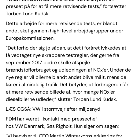
presset på for at få mere retvisende tests,” fortsætter
Torben Lund Kudsk.
Dette arbejde for mere retvisende tests, er blandt
andet sket gennem high-level arbejdsgrupper under
Europakommissionen.
”Det forholder sig jo sådan, at det i foråret lykkedes at
få vedtaget nye skrappere testregler, der gerne fra
september 2017 bedre skulle afspejle
brændstofforbruget og udledningen af NOx’er. Under de
nye regler vil bilerne blandt andet blive målt, mens de
kører i almindelig trafik. Det betyder, at forbrugeren får
et mere retvisende billede af, hvor mange NOx’er
dieselbilerne udleder,” slutter Torben Lund Kudsk.
LÆS OGSÅ: VW i stormvejr efter miljøsnyd
FDM har været i kontakt med pressechef
hos VW Danmark, Søs Righolt. Hun siger om sagen:
"Vi henviser til CEO Martin Winterkorns erklæring for