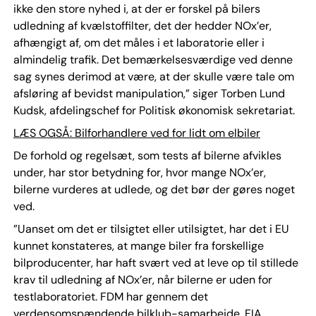
ikke den store nyhed i, at der er forskel på bilers
udledning af kvælstoffilter, det der hedder NOx’er,
afhængigt af, om det måles i et laboratorie eller i
almindelig trafik. Det bemærkelsesværdige ved denne
sag synes derimod at være, at der skulle være tale om
afsløring af bevidst manipulation,” siger Torben Lund
Kudsk, afdelingschef for Politisk økonomisk sekretariat.
LÆS OGSÅ: Bilforhandlere ved for lidt om elbiler
De forhold og regelsæt, som tests af bilerne afvikles
under, har stor betydning for, hvor mange NOx’er,
bilerne vurderes at udlede, og det bør der gøres noget
ved.
”Uanset om det er tilsigtet eller utilsigtet, har det i EU
kunnet konstateres, at mange biler fra forskellige
bilproducenter, har haft svært ved at leve op til stillede
krav til udledning af NOx’er, når bilerne er uden for
testlaboratoriet. FDM har gennem det
verdensomspændende bilklub-samarbejde, FIA,