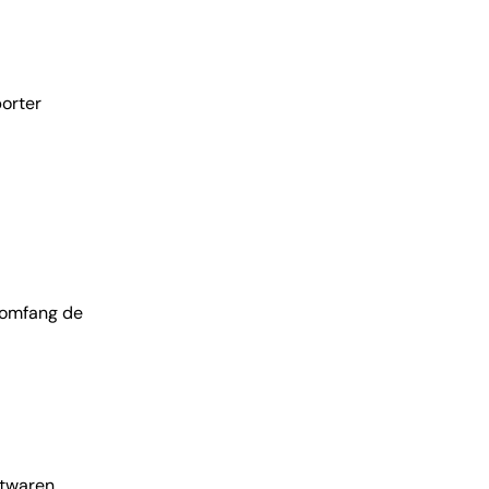
porter
t omfang de
ftwaren