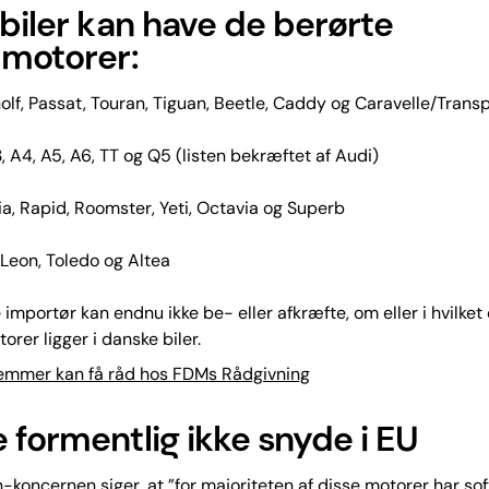
 biler kan have de berørte
lmotorer:
olf, Passat, Touran, Tiguan, Beetle, Caddy og Caravelle/Trans
, A4, A5, A6, TT og Q5 (listen bekræftet af Audi)
a, Rapid, Roomster, Yeti, Octavia og Superb
 Leon, Toledo og Altea
importør kan endnu ikke be- eller afkræfte, om eller i hvilke
orer ligger i danske biler.
mer kan få råd hos FDMs Rådgivning
 formentlig ikke snyde i EU
koncernen siger, at ”for majoriteten af disse motorer har so