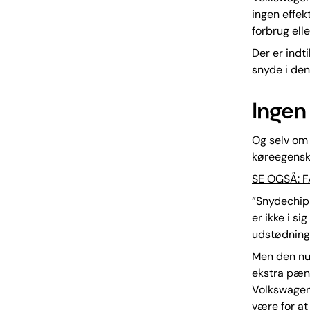
ingen effek
forbrug ell
Der er indti
snyde i den
Ingen
Og selv om 
køreegenska
SE OGSÅ: 
”Snydechip
er ikke i si
udstødning
Men den nu 
ekstra pænt
Volkswagen
være for at 