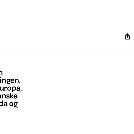
n
ingen.
uropa,
anske
oda og