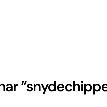
 har ”snydechipp