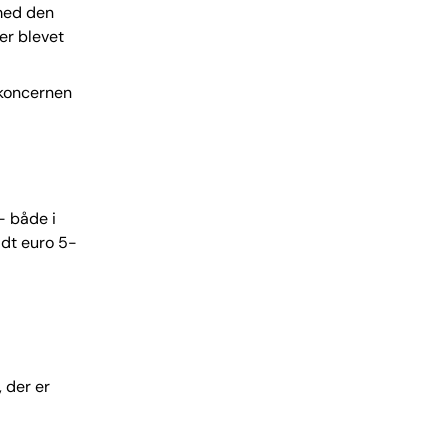
 med den
er blevet
 koncernen
- både i
ldt euro 5-
 der er