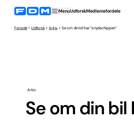
Menu
Udforsk
Medlemsfordele
Forside
Udforsk
Arkiv
Se om din bil har ”snydechippen”
Arkiv
Se om din bil