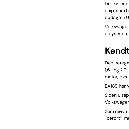
Der kører m
chip, som h
opdaget i U
Volkswagen 
oplyser nu,
Kendt
Den betegne
1,6- og 2,0
motor, dvs.
EA189 har v
Siden 1. se
Volkswagen 
Som nævnt h
”berørt”, m