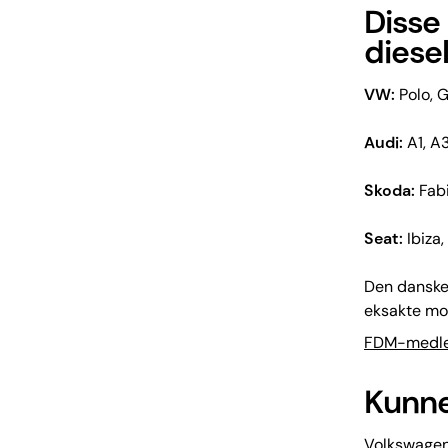
Disse
diese
VW:
Polo, G
Audi:
A1, A3
Skoda:
Fabi
Seat:
Ibiza,
Den danske 
eksakte mot
FDM-medlem
Kunne
Volkswagen-