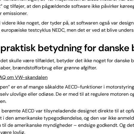
t” og tilføjer, at den pågældende software ikke påvirker køre
er emissioner.
l videre ikke noget, der tyder på, at softwaren også var designe
 europæiske testcyklus NEDC, men det er ved at blive unders
 praktisk betydning for danske b
det skulle være tilfældet, betyder det ikke noget for danske b
ber, brændstofforbrug eller grønne afgifter.
FAQ om VW-skandalen
pen” er en af mange såkaldte AECD-funktioner i motorstyring
g selv ulovlige eller odiøse. De er med til at regulere motoren o
en.
berømte AECD var tilsyneladende designet direkte til at opf
 i den amerikanske typegodkendelse, og den var ikke anmeld
 til de amerikanske myndigheder – endsige godkendt. Og det
være lovlig.