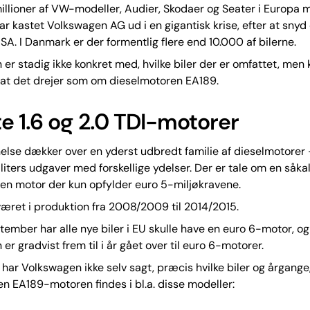
illioner af VW-modeller, Audier, Skodaer og Seater i Europa
ar kastet Volkswagen AG ud i en gigantisk krise, efter at snyd 
SA. I Danmark er der formentlig flere end 10.000 af bilerne.
er stadig ikke konkret med, hvilke biler der er omfattet, men
 at det drejer som om dieselmotoren EA189.
e 1.6 og 2.0 TDI-motorer
lse dækker over en yderst udbredt familie af dieselmotorer 
-liters udgaver med forskellige ydelser. Der er tale om en såka
 en motor der kun opfylder euro 5-miljøkravene.
æret i produktion fra 2008/2009 til 2014/2015.
ptember har alle nye biler i EU skulle have en euro 6-motor, og
er gradvist frem til i år gået over til euro 6-motorer.
ar Volkswagen ikke selv sagt, præcis hvilke biler og årgange,
en EA189-motoren findes i bl.a. disse modeller: