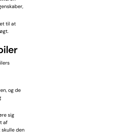
egenskaber,
t til at
øgt.
iler
ilers
en, og de
g
øre sig
t af
 skulle den