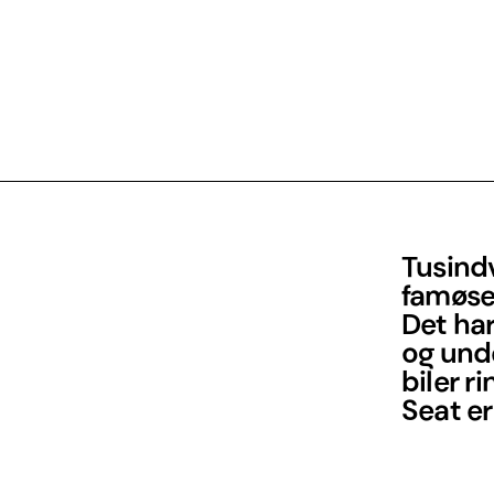
Tusindv
famøse
Det ha
og und
biler r
Seat er