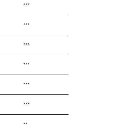
***
***
***
***
***
***
**