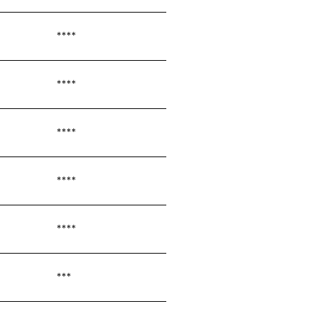
****
****
****
****
****
***