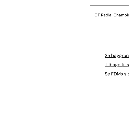
GT Radial Champir
Michelin CrossCli
Se baggrund
Tilbage ti
Se FDMs s