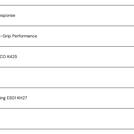
Response
t-Grip Performance
ECO K425
ing ES01 KH27