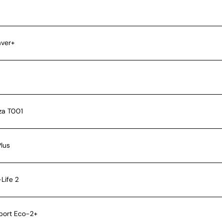
aver+
za T001
lus
Life 2
port Eco-2+