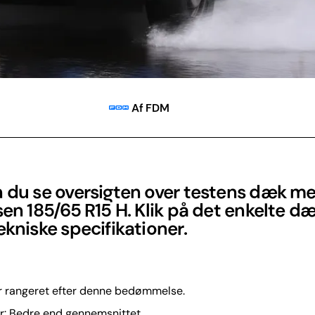
Af FDM
n du se oversigten over testens dæk m
sen 185/65 R15 H. Klik på det enkelte dæ
ekniske specifikationer.
 rangeret efter denne bedømmelse.
er: Bedre end gennemsnittet