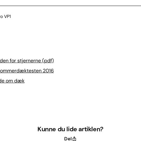
o VP1
mate (OBS: Helårsdæk - Testet med hastighedskode V - op til 240 km/
en for stjernerne (pdf)
l sommerdæktesten 2016
ide om dæk
Kunne du lide artiklen?
Del