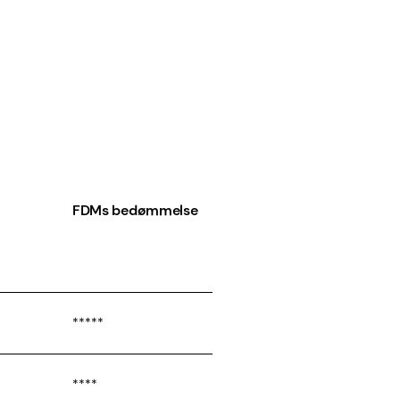
FDMs bedømmelse
*****
****