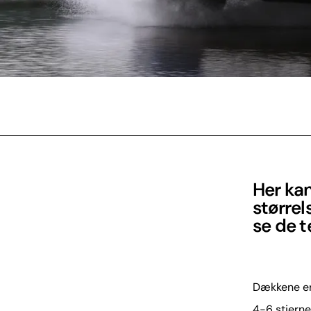
Her ka
størrel
se de t
Dækkene er
4-6 stjern