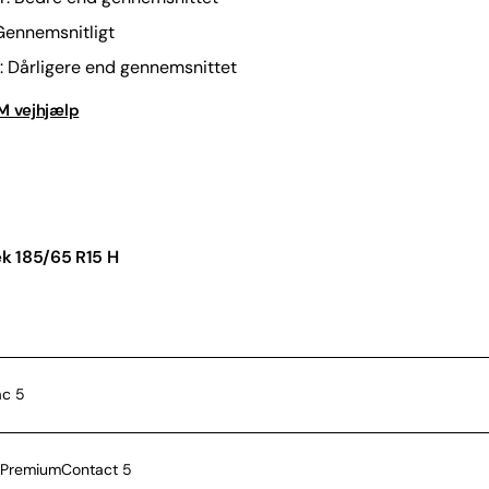
 Gennemsnitligt
r: Dårligere end gennemsnittet
DM vejhjælp
k 185/65 R15 H
ac 5
i-PremiumContact 5