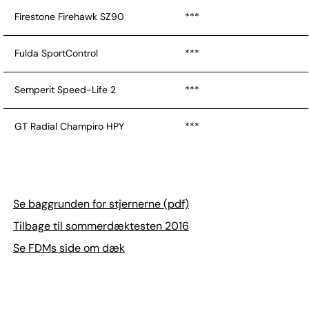
Firestone Firehawk SZ90
***
Fulda SportControl
***
Semperit Speed-Life 2
***
GT Radial Champiro HPY
***
Maxxis Victra VS01
**
Se baggrunden for stjernerne (pdf)
Tilbage til sommerdæktesten 2016
Se FDMs side om dæk