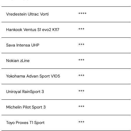
Vredestein Ultrac Vorti
****
Hankook Ventus S1 evo2 K117
***
Sava Intensa UHP
***
Nokian zLine
***
Yokohama Advan Sport V105
***
Uniroyal RainSport 3
***
Michelin Pilot Sport 3
***
Toyo Proxes T1 Sport
***