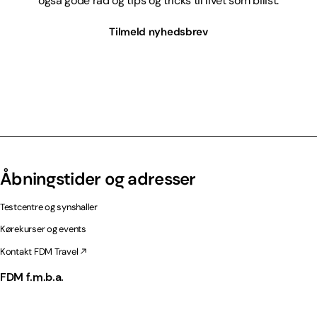
også gode råd og tips og tricks til livet som bilist.
Tilmeld nyhedsbrev
Åbningstider og adresser
Testcentre og synshaller
Kørekurser og events
Kontakt FDM Travel
FDM f.m.b.a.