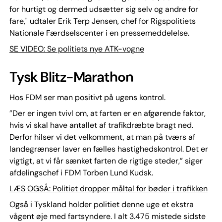
for hurtigt og dermed udsætter sig selv og andre for
fare," udtaler Erik Terp Jensen, chef for Rigspolitiets
Nationale Færdselscenter i en pressemeddelelse.
SE VIDEO: Se politiets nye ATK-vogne
Tysk Blitz-Marathon
Hos FDM ser man positivt på ugens kontrol.
”Der er ingen tvivl om, at farten er en afgørende faktor,
hvis vi skal have antallet af trafikdræbte bragt ned.
Derfor hilser vi det velkomment, at man på tværs af
landegrænser laver en fælles hastighedskontrol. Det er
vigtigt, at vi får sænket farten de rigtige steder,” siger
afdelingschef i FDM Torben Lund Kudsk.
LÆS OGSÅ: Politiet dropper måltal for bøder i trafikken
Også i Tyskland holder politiet denne uge et ekstra
vågent øje med fartsyndere. I alt 3.475 mistede sidste