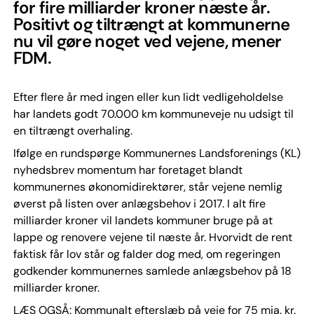
for fire milliarder kroner næste år.
Positivt og tiltrængt at kommunerne
nu vil gøre noget ved vejene, mener
FDM.
Efter flere år med ingen eller kun lidt vedligeholdelse
har landets godt 70.000 km kommuneveje nu udsigt til
en tiltrængt overhaling.
Ifølge en rundspørge Kommunernes Landsforenings (KL)
nyhedsbrev momentum har foretaget blandt
kommunernes økonomidirektører, står vejene nemlig
øverst på listen over anlægsbehov i 2017. I alt fire
milliarder kroner vil landets kommuner bruge på at
lappe og renovere vejene til næste år. Hvorvidt de rent
faktisk får lov står og falder dog med, om regeringen
godkender kommunernes samlede anlægsbehov på 18
milliarder kroner.
LÆS OGSÅ: Kommunalt efterslæb på veje for 75 mia. kr.