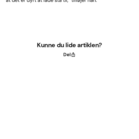
at det er dyrt at lade stå til,” tilføjer han.
Kunne du lide artiklen?
Del