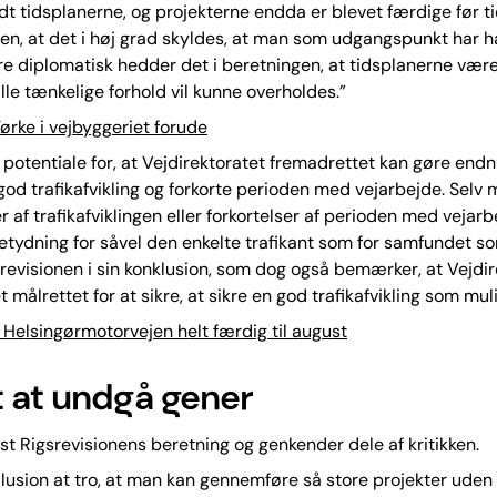
dt tidsplanerne, og projekterne endda er blevet færdige før ti
nen, at det i høj grad skyldes, at man som udgangspunkt har haf
re diplomatisk hedder det i beretningen, at tidsplanerne været
lle tænkelige forhold vil kunne overholdes.”
ørke i vejbyggeriet forude
 potentiale for, at Vejdirektoratet fremadrettet kan gøre end
 god trafikafvikling og forkorte perioden med vejarbejde. Selv 
r af trafikafviklingen eller forkortelser af perioden med vejar
etydning for såvel den enkelte trafikant som for samfundet s
srevisionen i sin konklusion, som dog også bemærker, at Vejdi
 målrettet for at sikre, at sikre en god trafikafvikling som muli
elsingørmotorvejen helt færdig til august
 at undgå gener
t Rigsrevisionens beretning og genkender dele af kritikken.
illusion at tro, at man kan gennemføre så store projekter uden