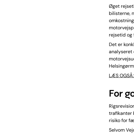
Øget rejseti
bilisterne,
omkostninge
motorvejspr
rejsetid og 
Det er konk
analyseret 
motorvejsud
Helsingørm
LÆS OGSÅ: 
For g
Rigsrevisio
trafikanter
risiko for f
Selvom Vejd