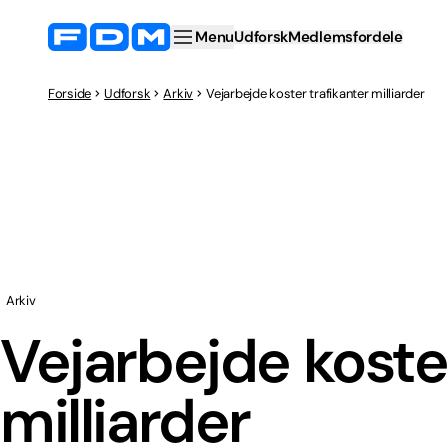
Menu
Udforsk
Medlemsfordele
Forside
Udforsk
Arkiv
Vejarbejde koster trafikanter milliarder
Arkiv
Vejarbejde koster
milliarder