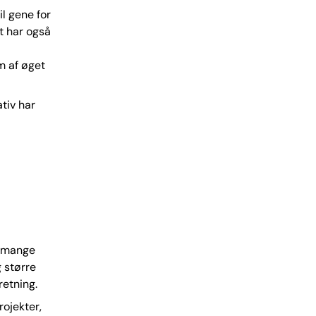
il gene for
t har også
rm af øget
ativ har
i mange
g større
retning.
rojekter,