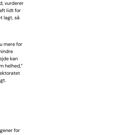
d, vurderer
t lidt for
 lagt, så
nu mere for
mindre
bejde kan
om helhed,”
rektoratet
gt.
 gener for