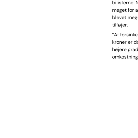
bilisterne. 
meget for a
blevet mege
tilføjer:
”At forsinke
kroner er d
højere gra
omkostninge