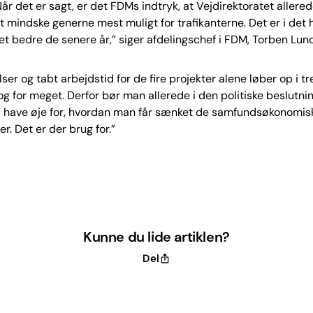
Når det er sagt, er det FDMs indtryk, at Vejdirektoratet allered
t mindske generne mest muligt for trafikanterne. Det er i det 
t bedre de senere år,” siger afdelingschef i FDM, Torben Lun
lser og tabt arbejdstid for de fire projekter alene løber op i tr
og for meget. Derfor bør man allerede i den politiske beslutni
d have øje for, hvordan man får sænket de samfundsøkonomis
r. Det er der brug for.”
Kunne du lide artiklen?
Del