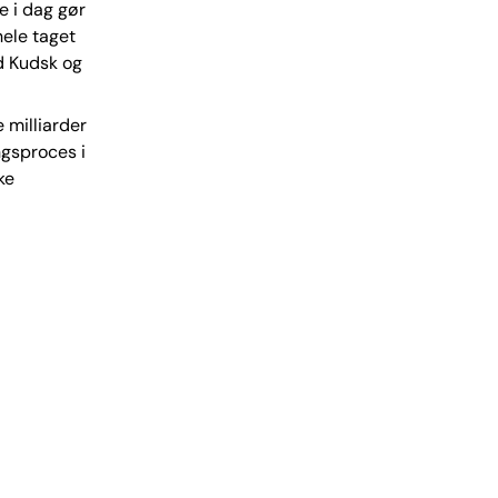
e i dag gør
hele taget
d Kudsk og
e milliarder
ngsproces i
ke