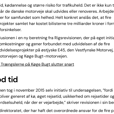
d, kødannelse og større risiko for trafikuheld. Det er ikke kun t
 når de danske motorveje skal udvides eller renoveres. Arbejde
r for samfundet som helhed. Helt konkret anslås det, at fire
ojekter samlet har kostet bilisterne tre milliarder kroner i fo
forsinkelser.
lusionen i en ny beretning fra Rigsrevisionen, der på eget initi
omkostninger og gener forbundet med udvidelsen af de fire
videlsesprojekter på østjyske E45, den Vestfynske Motorvej,
otorvejen og Køge Bugt-motorvejen.
Trængslerne på Køge Bugt slutter snart
od tid
nen tog i november 2015 selv initiativ til undersøgelsen, ”ford
 bliver generet af kø, øget rejsetid, usikkerhed om rejsetider o
ærdselsuheld, når der er vejarbejde,” skriver revisionen i sin be
irektoratet, der har haft det overordnede ansvar for de fire p