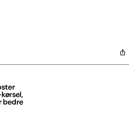
oster
-kørsel,
or bedre