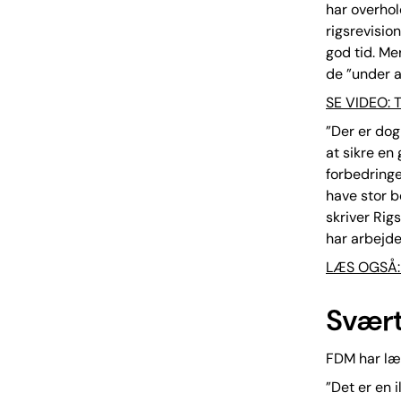
har overhol
rigsrevisio
god tid. Me
de ”under a
SE VIDEO: T
”Der er dog
at sikre en
forbedringe
have stor b
skriver Rig
har arbejdet
LÆS OGSÅ: H
Svært
FDM har læs
”Det er en 