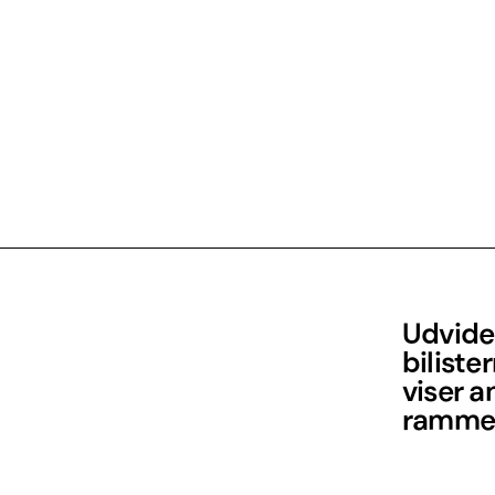
Udvidel
biliste
viser a
rammer