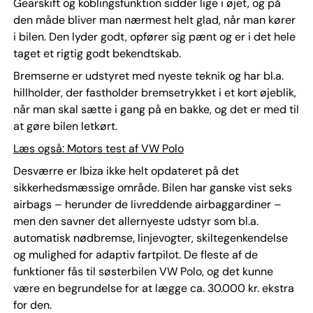
Gearskift og koblingsfunktion sidder lige i øjet, og på
den måde bliver man nærmest helt glad, når man kører
i bilen. Den lyder godt, opfører sig pænt og er i det hele
taget et rigtig godt bekendtskab.
Bremserne er udstyret med nyeste teknik og har bl.a.
hillholder, der fastholder bremsetrykket i et kort øjeblik,
når man skal sætte i gang på en bakke, og det er med til
at gøre bilen letkørt.
Læs også: Motors test af VW Polo
Desværre er Ibiza ikke helt opdateret på det
sikkerhedsmæssige område. Bilen har ganske vist seks
airbags – herunder de livreddende airbaggardiner –
men den savner det allernyeste udstyr som bl.a.
automatisk nødbremse, linjevogter, skiltegenkendelse
og mulighed for adaptiv fartpilot. De fleste af de
funktioner fås til søsterbilen VW Polo, og det kunne
være en begrundelse for at lægge ca. 30.000 kr. ekstra
for den.