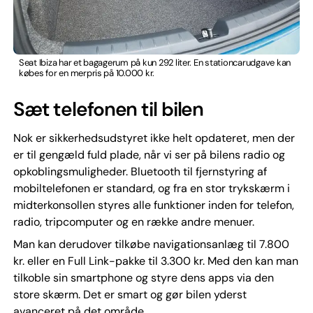
Seat Ibiza har et bagagerum på kun 292 liter. En stationcarudgave kan
købes for en merpris på 10.000 kr.
Sæt telefonen til bilen
Nok er sikkerhedsudstyret ikke helt opdateret, men der
er til gengæld fuld plade, når vi ser på bilens radio og
opkoblingsmuligheder. Bluetooth til fjernstyring af
mobiltelefonen er standard, og fra en stor trykskærm i
midterkonsollen styres alle funktioner inden for telefon,
radio, tripcomputer og en række andre menuer.
Man kan derudover tilkøbe navigationsanlæg til 7.800
kr. eller en Full Link-pakke til 3.300 kr. Med den kan man
tilkoble sin smartphone og styre dens apps via den
store skærm. Det er smart og gør bilen yderst
avanceret på det område.