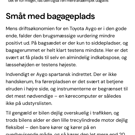
det er for meget, fås den også i en mere afdæmpet udgave.
Småt med bagageplads
Mens driftsøkonomien for en Toyota Aygo er i den gode
ende, falder den brugsmæssige vurdering mindre
positivt ud. På bagsædet er der kun to siddepladser, og
bagagerummet er helt klart testens mindste. Her er det
svært at få plads til selv en almindelig indkøbspose, og
læssehøjden er testens højeste.
Indvendigt er Aygo spartansk indrettet. Der er ikke
handskerum, fra førerpladsen er det svært at betjene
elruden i højre side, og instrumenterne er begrænset til
det mest nødvendige – en kørecomputer er således
ikke på udstyrslisten.
Til gengæld er bilen dejlig overskuelig i trafikken, og
trods bilens alder er den lille trecylindrede motor dejlig
fleksibel – den bare kører og kører på en
overbevisende måde, og så kører den let mere end 20