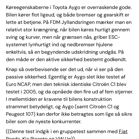
Køreegenskaberne i Toyota Aygo er overraskende gode.
Bilen kører flot ligeud, og både bremser og gearskift er
lette at betjene. På FDM Jyllandsringen mærker man en
relativt stor krængning, når bilen køres hurtigt gennem
sving og kurver, men når grænsen nås, griber ESC-
systemet lynhurtigt ind og nedbremser hjulene
enkeltvis, så en begyndende udskridning undgås. På
den måde er den aktive sikkerhed bestemt godkendt.
Knap så overbevisende ser det ud, når vi ser på den
passive sikkerhed. Egentlig er Aygo slet ikke testet af
Euro NCAP, men den teknisk identiske Citroën C1 blev
testet i 2005, og da opnåede den fire ud af fem stjerner.
I mellemtiden er kravene til bilens konstruktion
strammet betydeligt, og Aygo (samt Citroën C1 og
Peugeot 107) kan derfor ikke betragtes som lige så sikre
biler som de nyeste konkurrenter.
((Denne test indgik i en gruppetest sammen med
Fiat
Panda
,
Kia Picanto
og
VW Up
))