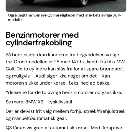
Også bagtil har den nye Q3 klare ligheder med mærkets øvrige SUV-
modeller.
Benzinmotorer med
cylinderfrakobling
På benzinsiden kan kunderne fra begyndelsen vælge
tre. Grundmodellen er 1.5 med 147 hk, kendt fra bl.a. VW
Golf. De to cylindre kan slås fra for at spare brændstof,
og muligvis – Audi siger ikke noget om det – kan
motoren slukke under kørsel, f.eks. ned ad bakke.
Ydelserne for de to øvrige benzinmotorer oplyses ikke.
Se mere: BMW X2 - tysk livsstil
Der er delvist frit valg mellem forhjulstræk/firehjulstræk
og manuelt/automatisk gear.
Q3 får en vis grad af automatisk kørsel. Med ’Adaptive