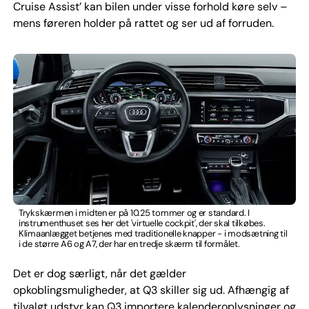
Cruise Assist’ kan bilen under visse forhold køre selv –
mens føreren holder på rattet og ser ud af forruden.
Trykskærmen i midten er på 10.25 tommer og er standard. I
instrumenthuset ses her det 'virtuelle cockpit', der skal tilkøbes.
Klimaanlægget betjenes med traditionelle knapper - i modsætning til
i de større A6 og A7, der har en tredje skærm til formålet.
Det er dog særligt, når det gælder
opkoblingsmuligheder, at Q3 skiller sig ud. Afhængig af
tilvalgt udstyr kan Q3 importere kalenderoplysninger og