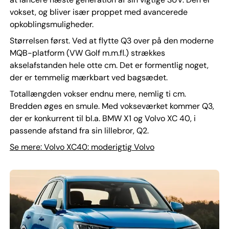
vokset, og bliver især proppet med avancerede
opkoblingsmuligheder.
Størrelsen først. Ved at flytte Q3 over på den moderne
MQB-platform (VW Golf m.m.fl.) strækkes
akselafstanden hele otte cm. Det er formentlig noget,
der er temmelig mærkbart ved bagsædet.
Totallængden vokser endnu mere, nemlig ti cm.
Bredden øges en smule. Med vokseværket kommer Q3,
der er konkurrent til bl.a. BMW X1 og Volvo XC 40, i
passende afstand fra sin lillebror, Q2.
Se mere: Volvo XC40: moderigtig Volvo