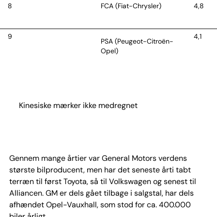
8
FCA (Fiat-Chrysler)
4,8
9
4,1
PSA (Peugeot-Citroën-
Opel)
10
Suzuki Motor
3,2
Kinesiske mærker ikke medregnet
Gennem mange årtier var General Motors verdens
største bilproducent, men har det seneste årti tabt
terræn til først Toyota, så til Volkswagen og senest til
Alliancen. GM er dels gået tilbage i salgstal, har dels
afhændet Opel-Vauxhall, som stod for ca. 400.000
biler årligt.