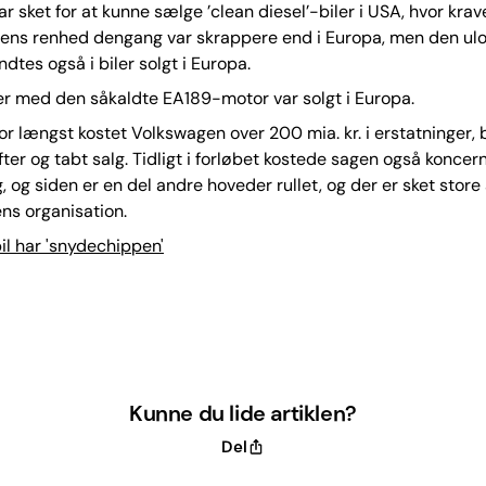
r sket for at kunne sælge ’clean diesel’-biler i USA, hvor krave
ens renhed dengang var skrappere end i Europa, men den ulo
dtes også i biler solgt i Europa.
ler med den såkaldte EA189-motor var solgt i Europa.
or længst kostet Volkswagen over 200 mia. kr. i erstatninger, 
fter og tabt salg. Tidligt i forløbet kostede sagen også konce
ng, og siden er en del andre hoveder rullet, og der er sket stor
ns organisation.
il har 'snydechippen'
Kunne du lide artiklen?
Del