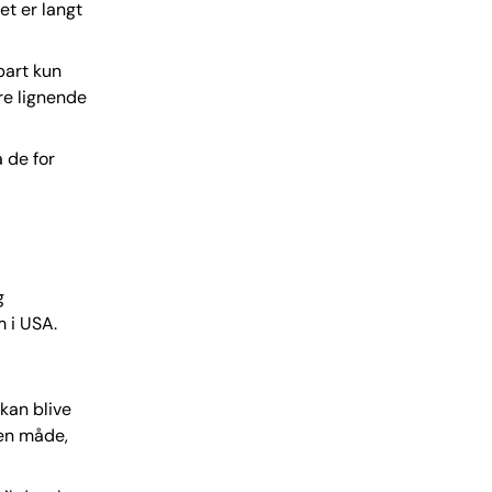
et er langt
bart kun
re lignende
 de for
g
 i USA.
kan blive
 en måde,