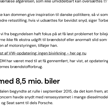
nærlæse afgørelsen, som ikke umiddelbart kan oversættes 1:1 
 kan dommen give inspiration til danske politikere, så vi som
edre retsstilling, hvis vi udsættes for bevidst snyd, siger Tor
vi fra begyndelsen haft fokus på at få løst problemet for bileje
ne ikke fik ekstra udgift til brændstof eller anormalt slid som 
n af motorstyringen, tilføjer han.
st af VW-opdatering: ingen bivirkning - her og nu
DM har været med til at få gennemført, har vist, at opdaterin
lernes brændstofforbrug.
med 8,5 mio. biler
alen begyndte at rulle i september 2015, da det kom frem, a
lkoncern havde snydt med rensesystemet i mange dieselmodell
 og Seat samt til dels Porsche.