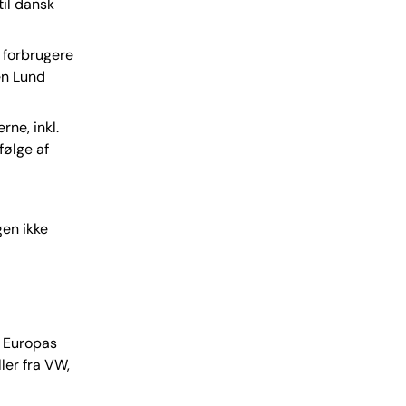
til dansk
 forbrugere
ben Lund
rne, inkl.
følge af
gen ikke
t Europas
er fra VW,