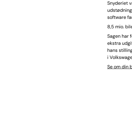
Snyderiet va
udstødning
software fan
8,5 mio. bi
Sagen har f
ekstra udgi
hans stilli
i Volkswage
Se om din b