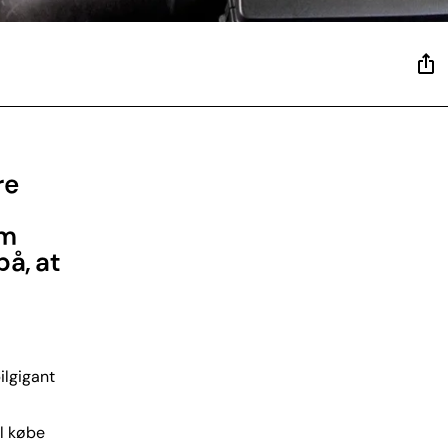
re
om
å, at
ilgigant
al købe