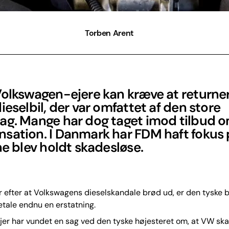
Torben Arent
Volkswagen-ejere kan kræve at returne
ieselbil, der var omfattet af den store
ag. Mange har dog taget imod tilbud 
sation. I Danmark har FDM haft fokus p
ne blev holdt skadesløse.
 efter at Volkswagens dieselskandale brød ud, er den tyske b
etale endnu en erstatning.
ejer har vundet en sag ved den tyske højesteret om, at VW sk