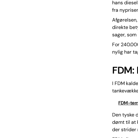
hans diesel
fra nyprisen
Afgørelsen,
direkte bet
sager, som 
For 240.00
nylig har t
FDM: 
I FDM kalde
tankevækken
FDM-tem
Den tyske d
dømt til at
der stride