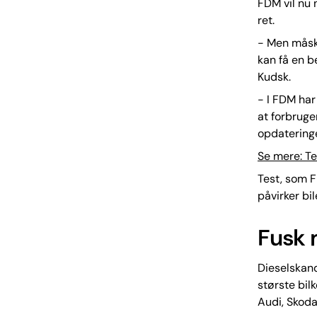
FDM vil nu 
ret.
- Men måske
kan få en b
Kudsk.
- I FDM har 
at forbruger
opdateringe
Se mere: Te
Test, som F
påvirker bi
Fusk 
Dieselskand
største bi
Audi, Skoda