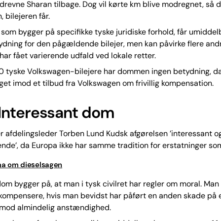
drevne Sharan tilbage. Dog vil kørte km blive modregnet, så d
, bilejeren får.
 som bygger på specifikke tyske juridiske forhold, får umiddel
ydning for den pågældende bilejer, men kan påvirke flere and
har fået varierende udfald ved lokale retter.
0 tyske Volkswagen-bilejere har dommen ingen betydning, da
aget imod et tilbud fra Volkswagen om frivillig kompensation.
Interessant dom
r afdelingsleder Torben Lund Kudsk afgørelsen ’interessant o
de’, da Europa ikke har samme tradition for erstatninger som
a om dieselsagen
om bygger på, at man i tysk civilret har regler om moral. Man 
 kompensere, hvis man bevidst har påført en anden skade på
r mod almindelig anstændighed.