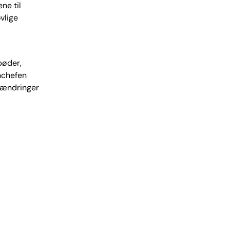
ne til
vlige
bøder,
rnchefen
e ændringer