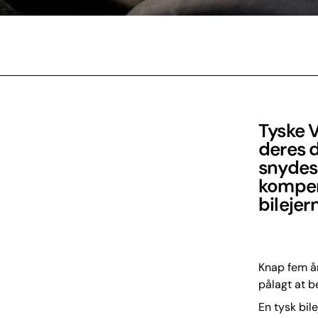
Tyske 
deres d
snydes
kompen
bilejer
Knap fem år
pålagt at b
En tysk bil